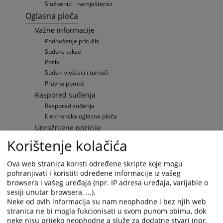
Službenici i namještenici
Oglasna ploča
Važne informacije
Podnošenje pritužbi
Sudske takse
Pozivi
Sudski vještaci i tumači
Pravna pomoć
Raspored suđenja
Raspored suđenja
Elektronska oglasna ploča
Upražnjene pozicije
Opće informacije
Korištenje kolačića
Objavljene pozicije
Sudska prodaja
Ova web stranica koristi određene skripte koje mogu
Nekretnine
pohranjivati i koristiti određene informacije iz vašeg
browsera i vašeg uređaja (npr. IP adresa uređaja, varijable o
Vozila
sesiji unutar browsera, ...).
Ostale prodaje
Neke od ovih informacija su nam neophodne i bez njih web
Vaša pitanja
stranica ne bi mogla fukcionisati u svom punom obimu, dok
Često postavljana pitanja
neke nisu prijeko neophodne a služe za dodatne stvari (npr.