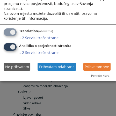
procjenu nivoa posjećenosti, budućeg usavršavanja
Često postavljana pitanja
stranice...).
Specifična pitanja
Na ovom mjestu možete dozvoliti ili uskratiti pravo na
Zemljišno-knjižni izvadak
korištenje tih informacija.
Odnosi s javnošću
Vijesti
Translation
(obavezna)
Aktuelnosti
↓
2
Servisi treće strane
Objave presuda
Analitika o posjećenosti stranica
Saopćenja za javnost
Publikacije
↓
2
Servisi treće strane
Promotivni materijali
Ostale publikacije
Ne prihvatam
Prihvatam odabrane
Prihvatam sve
Zakon o slobodi pristupa informacijama
Mediji
Pokreće Klaro!
Osoba za odnose s javnošću
Zahtjevi za medijska obraćanja
Galerija
Izjave i govori
Video arhiva
Slike
Sudske odluke