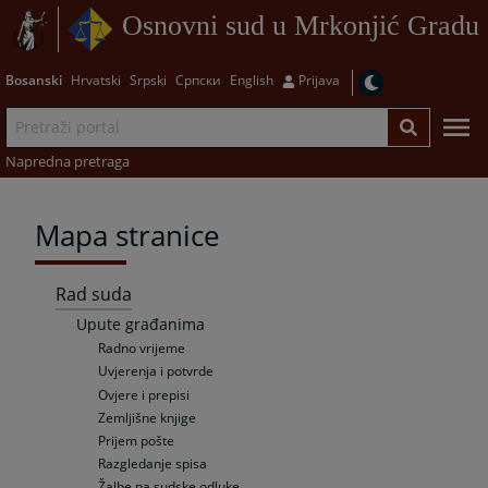
Osnovni sud u Mrkonjić Gradu
Bosanski
Hrvatski
Srpski
Српски
English
Prijava
Napredna pretraga
Mapa stranice
Rad suda
Upute građanima
Radno vrijeme
Uvjerenja i potvrde
Ovjere i prepisi
Zemljišne knjige
Prijem pošte
Razgledanje spisa
Žalbe na sudske odluke