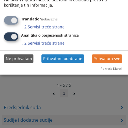
korištenje tih informacija.
Sudija Anđelko Vračar
Translation
(obavezna)
↓
2
Servisi treće strane
Anđelko Vračar, sudija Osnovnog suda Mrkonjić Grad.
Analitika o posjećenosti stranica
10.07.2008.
↓
2
Servisi treće strane
Ne prihvatam
Prihvatam odabrane
Prihvatam sve
Pokreće Klaro!
1 - 5 / 5
1
Predsjednik suda
Sudije i dodatne sudije