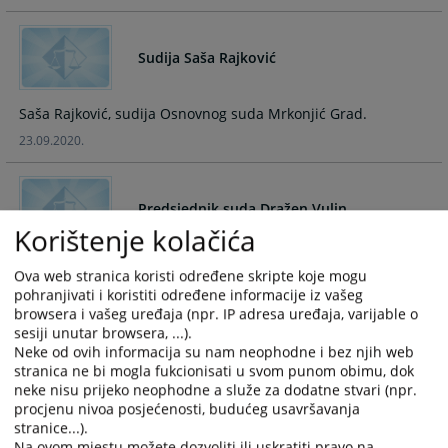
and
and
select
select
Sudija Saša Rajković
a
a
date.
date.
Press
Press
Saša Rajković, sudija Osnovnog suda Mrkonjić Grad.
the
the
23.09.2020.
question
question
mark
mark
key
key
Predsjednik suda Dražen Vulin
to
to
Korištenje kolačića
get
get
the
the
Dražen Vulin, Predsjednik Osnovnog suda Mrkonjić Grad.
Ova web stranica koristi određene skripte koje mogu
keyboard
keyboard
01.07.2019.
pohranjivati i koristiti određene informacije iz vašeg
shortcuts
shortcuts
browsera i vašeg uređaja (npr. IP adresa uređaja, varijable o
for
for
sesiji unutar browsera, ...).
changing
changing
Neke od ovih informacija su nam neophodne i bez njih web
Sudija Željko Čegar
dates.
dates.
stranica ne bi mogla fukcionisati u svom punom obimu, dok
neke nisu prijeko neophodne a služe za dodatne stvari (npr.
procjenu nivoa posjećenosti, budućeg usavršavanja
Željko Čegar, sudija Osnovnog suda Mrkonjić Grad.
stranice...).
29.10.2018.
Na ovom mjestu možete dozvoliti ili uskratiti pravo na