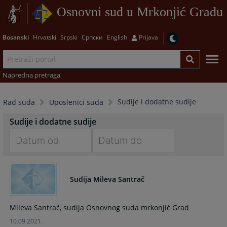
Osnovni sud u Mrkonjić Gradu
Bosanski
Hrvatski
Srpski
Српски
English
Prijava
Napredna pretraga
Sudije i dodatne sudije
Rad suda
Uposlenici suda
Sudije i dodatne sudije
Navigate
Navigate
forward
forward
Sudija Mileva Santrač
to
to
interact
interact
with
with
Mileva Santrač, sudija Osnovnog suda mrkonjić Grad
the
the
10.09.2021.
calendar
calendar