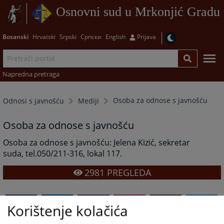
Osnovni sud u Mrkonjić Gradu
Bosanski
Hrvatski
Srpski
Српски
English
Prijava
Napredna pretraga
Osoba za odnose s javnošću
Odnosi s javnošću
Mediji
Osoba za odnose s javnošću
Osoba za odnose s javnošću: Jelena Kizić, sekretar
suda, tel.050/211-316, lokal 117.
2981
PREGLEDA
Korištenje kolačića