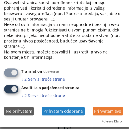
Ova web stranica koristi određene skripte koje mogu
pohranjivati i koristiti određene informacije iz vašeg
browsera i vašeg uređaja (npr. IP adresa uređaja, varijable o
sesiji unutar browsera, ...).
Neke od ovih informacija su nam neophodne i bez njih web
stranica ne bi mogla fukcionisati u svom punom obimu, dok
neke nisu prijeko neophodne a služe za dodatne stvari (npr.
procjenu nivoa posjećenosti, budućeg usavršavanja
stranice...).
Na ovom mjestu možete dozvoliti ili uskratiti pravo na
korištenje tih informacija.
Translation
(obavezna)
↓
2
Servisi treće strane
Analitika o posjećenosti stranica
↓
2
Servisi treće strane
Ne prihvatam
Prihvatam odabrane
Prihvatam sve
Pokreće Klaro!
1 - 1 / 1