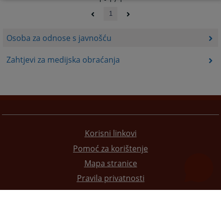
1
Osoba za odnose s javnošću
Zahtjevi za medijska obraćanja
Korisni linkovi
Pomoć za korištenje
Mapa stranice
Pravila privatnosti