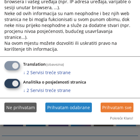
browsera i vašeg uređaja (npr. IP adresa uređaja, varijable o
3) Ostalo:
sesiji unutar browsera, ...).
Neke od ovih informacija su nam neophodne i bez njih web
a) da rješava o sukobu mjesne nadležnosti između općinskih sudova
stranica ne bi mogla fukcionisati u svom punom obimu, dok
sa područja kantona,
neke nisu prijeko neophodne a služe za dodatne stvari (npr.
b) da odlučuje o prijenosu mjesne nadležnosti sa jednog općinskog
procjenu nivoa posjećenosti, budućeg usavršavanja
suda na drugi općinski sud na području kantona,
stranice...).
Na ovom mjestu možete dozvoliti ili uskratiti pravo na
c) da odlučuje o brisanju osude i prestanku mjera sigurnosti i pravnih
korištenje tih informacija.
posljedica osude na osnovu sudske odluke,
d) da postupa po molbama za pomilovanje u skladu sa zakonom,
e) da rješava o priznavanju odluka stranih sudova, stranih trgovačkih
Translation
(obavezna)
sudova i stranih arbitraža,
↓
2
Servisi treće strane
f) da pruža međunarodnu pravnu pomoć u krivičnim predmetima i
Analitika o posjećenosti stranica
g) da obavlja druge poslove određene zakonom.
↓
2
Servisi treće strane
5479
PREGLEDA
Ne prihvatam
Prihvatam odabrane
Prihvatam sve
Pokreće Klaro!