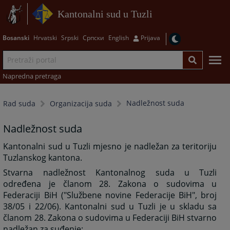
Kantonalni sud u Tuzli
Bosanski
Hrvatski
Srpski
Српски
English
Prijava
Napredna pretraga
Nadležnost suda
Rad suda
Organizacija suda
Nadležnost suda
Kantonalni sud u Tuzli mjesno je nadležan za teritoriju
Tuzlanskog kantona.
Stvarna nadležnost Kantonalnog suda u Tuzli
određena je članom 28. Zakona o sudovima u
Federaciji BiH ("Službene novine Federacije BiH", broj
38/05 i 22/06). Kantonalni sud u Tuzli je u skladu sa
članom 28. Zakona o sudovima u Federaciji BiH stvarno
nadležan za suđenje: