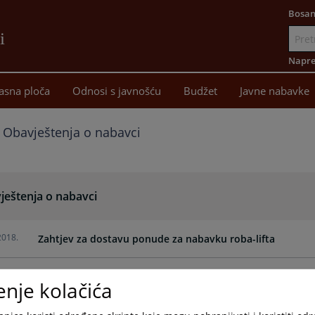
Bosan
i
Idi
na
Napre
sadržaj
asna ploča
Odnosi s javnošću
Budžet
Javne nabavke
Obavještenja o nabavci
ještenja o nabavci
2018.
Zahtjev za dostavu ponude za nabavku roba-lifta
2018.
Zahtjev za dostavu ponude za nabavku roba-vrata
enje kolačića