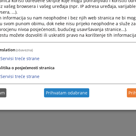
nica koristi određene skripte koje mogu pohranjivati i koristiti od
iz vašeg browsera i vašeg uređaja (npr. IP adresa uređaja, varijable 
era, ...).
h informacija su nam neophodne i bez njih web stranica ne bi mog
i u svom punom obimu, dok neke nisu prijeko neophodne a služe z
 procjenu nivoa posjećenosti, budućeg usavršavanja stranice...).
tu možete dozvoliti ili uskratiti pravo na korištenje tih informacija
nslation
(obavezna)
Servisi treće strane
litika o posjećenosti stranica
Servisi treće strane
tam
Prihvatam odabrane
Pri