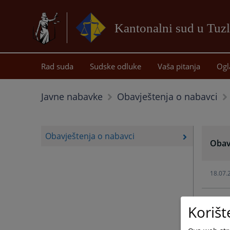
Kantonalni sud u Tuzl
Rad suda
Sudske odluke
Vaša pitanja
Ogl
Javne nabavke
Obavještenja o nabavci
Obavještenja o nabavci
Obav
18.07.
18.06.
Korišt