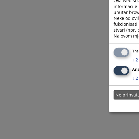
Ova web stra
informacije 
unutar brows
Neke od ovi
fukcionisat
stvari (npr.
Na ovom mjes
Tra
↓
2
Ana
↓
2
Ne prihva