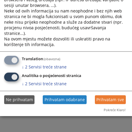
Pravna pomoć
sesiji unutar browsera, ...).
Ostale prodaje
Neke od ovih informacija su nam neophodne i bez njih web
stranica ne bi mogla fukcionisati u svom punom obimu, dok
neke nisu prijeko neophodne a služe za dodatne stvari (npr.
procjenu nivoa posjećenosti, budućeg usavršavanja
stranice...).
Na ovom mjestu možete dozvoliti ili uskratiti pravo na
korištenje tih informacija.
Translation
(obavezna)
↓
2
Servisi treće strane
Analitika o posjećenosti stranica
↓
2
Servisi treće strane
Ne prihvatam
Prihvatam odabrane
Prihvatam sve
Pokreće Klaro!