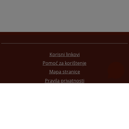
Korisni linkovi
Pomoć za korištenje
Mapa stranice
Pravila privatnosti
Redizajn web stranice je finansirala Evropska unija. Za njen sadržaj isključivo je odgovorno
Visoko sudsko i tužilačko vijeće BiH i ona ne odražava nužno stavove Evropske unije.