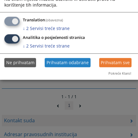
korištenje tih informacija.
ili za sve zaposlene u Općinskom sudu u Gradačcu
Translation
(obavezna)
ime.prezime@pravosudje.ba
npr.
↓
2
Servisi treće strane
marko.maric@pravosudje.ba
Analitika o posjećenosti stranica
↓
2
Servisi treće strane
10673
PREGLEDA
Ne prihvatam
Prihvatam odabrane
Prihvatam sve
Pokreće Klaro!
1 - 1 / 1
1
Kontakt suda
Adresar pravosudnih institucija