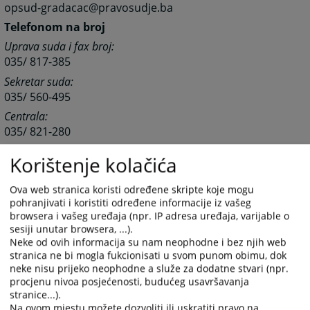
opsud-gradacac@pravosudje.ba
Telefonom na broj
Uprava suda i fax broj:
035/ 817-385
Sekretar suda:
035/ 560-495
Centrala:
035/ 821-280
Pisarnica suda:
Korištenje kolačića
035/ 560-487
Računovodstvo suda:
Ova web stranica koristi određene skripte koje mogu
035/ 560-494
pohranjivati i koristiti određene informacije iz vašeg
browsera i vašeg uređaja (npr. IP adresa uređaja, varijable o
Sudski izvršitelji:
sesiji unutar browsera, ...).
035/ 560-486
Neke od ovih informacija su nam neophodne i bez njih web
stranica ne bi mogla fukcionisati u svom punom obimu, dok
neke nisu prijeko neophodne a služe za dodatne stvari (npr.
Zemljišnoknjižni ured:
procjenu nivoa posjećenosti, budućeg usavršavanja
035/817-417
stranice...).
Na ovom mjestu možete dozvoliti ili uskratiti pravo na