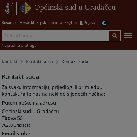
Općinski sud u Gradačcu
Bosanski
Hrvatski
Srpski
Српски
English
Prijava
Napredna pretraga
Kontakt suda
Kontakt
Kontakt suda
Kontakt suda
Za svaku informaciju, prijedlog ili primjedbu
kontaktirajte nas na neki od sljedećih načina:
Putem pošte na adresu
Općinski sud u Gradačcu
Titova 56
76250 Gradačac
Email suda: