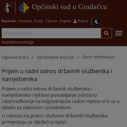
Općinski sud u Gradačcu
Bosanski
Hrvatski
Srpski
Српски
English
Prijava
Napredna pretraga
Opće informacije
Oglasna ploča
Upražnjene pozicije
Prijem u radni odnos državnih službenika i
namještenika
Prijem u radni odnos državnih službenika i
namještenika i njihovo postavljanje odnosno
raspoređivanje na odgovarajuće radno mjesto vrši se u
skladu sa zakonom i pravilnikom.
U odnosu na prava i dužnosti državnih službenika
primjenjuju se sljedeći propisi: