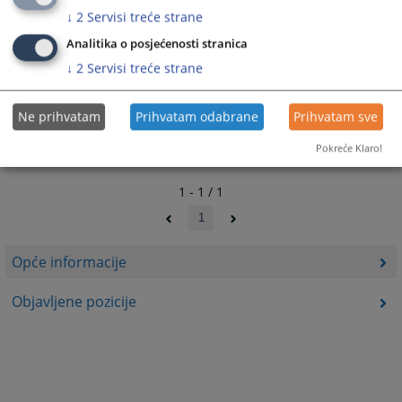
↓
2
Servisi treće strane
2542
PREGLEDA
Analitika o posjećenosti stranica
↓
2
Servisi treće strane
Ne prihvatam
Prihvatam odabrane
Prihvatam sve
Pokreće Klaro!
1 - 1 / 1
1
Opće informacije
Objavljene pozicije