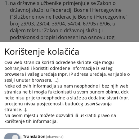
na državne službenike primjenjuje se Zakon o
državnoj službi u Federaciji Bosne i Hercegovine
(“Službene novine Federacije Bosne i Hercegovine”
broj 29/03, 23/04, 39/04, 54/04, 67/05 i 8/06, u
daljem tekstu: Zakon o državnoj službi) i
podzakonski propisi doneseni na osnovu tog
zakona,
Korištenje kolačića
na namještenike primjenjuje se Zakon o
namještenicima u organima državne službe u
Ova web stranica koristi određene skripte koje mogu
Federaciji Bosne i Hercegovine (“Službene novine
pohranjivati i koristiti određene informacije iz vašeg
Federacije Bosne i Hercegovine” broj 49/05, u
browsera i vašeg uređaja (npr. IP adresa uređaja, varijable o
daljem tekstu: Zakon o namještenicima ) i
sesiji unutar browsera, ...).
podzakonski propisi doneseni na osnovu tog
Neke od ovih informacija su nam neophodne i bez njih web
zakona.
stranica ne bi mogla fukcionisati u svom punom obimu, dok
neke nisu prijeko neophodne a služe za dodatne stvari (npr.
Na prava i dužnosti državnih službenika i namještenika
procjenu nivoa posjećenosti, budućeg usavršavanja
pored propisa iz stava 2. ovog člana primjenjuju se, u
stranice...).
Na ovom mjestu možete dozvoliti ili uskratiti pravo na
skladu sa zakonom i opći propisi o radu i kolektivni
korištenje tih informacija.
ugovori.
Translation
(obavezna)