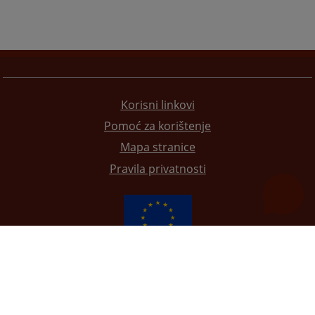
Korisni linkovi
Pomoć za korištenje
Mapa stranice
Pravila privatnosti
Redizajn web stranice je finansirala Evropska unija. Za njen sadržaj isključivo je odgovorno
Visoko sudsko i tužilačko vijeće BiH i ona ne odražava nužno stavove Evropske unije.