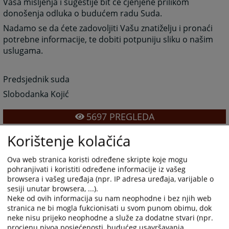
Vaša mišljenja i sugestije bit će cjenjene prilikom
donošenja odluka o budućem radu Suda.
Nadamo se da ćete zadovoljiti Vašu znatiželju i pronaći
potrebne informacije, te dobiti potpuniju sliku o našim
uslugama.
Predsjednik suda
Slobodanka Kojić
5697
PREGLEDA
Korištenje kolačića
Ova web stranica koristi određene skripte koje mogu
pohranjivati i koristiti određene informacije iz vašeg
browsera i vašeg uređaja (npr. IP adresa uređaja, varijable o
sesiji unutar browsera, ...).
Neke od ovih informacija su nam neophodne i bez njih web
stranica ne bi mogla fukcionisati u svom punom obimu, dok
neke nisu prijeko neophodne a služe za dodatne stvari (npr.
procjenu nivoa posjećenosti, budućeg usavršavanja