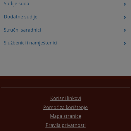
Sudije suda
Dodatne sudije
Stručni saradnici
Službenici i namještenici
Korisni linkovi
Pomoć za korištenje
Mapa stranice
Pravila privatnosti