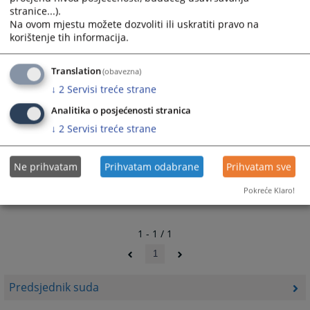
stranice...).
Na ovom mjestu možete dozvoliti ili uskratiti pravo na
korištenje tih informacija.
Translation
(obavezna)
↓
2
Servisi treće strane
Analitika o posjećenosti stranica
↓
2
Servisi treće strane
Ne prihvatam
Prihvatam odabrane
Prihvatam sve
Pokreće Klaro!
1 - 1 / 1
1
Predsjednik suda