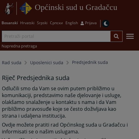
Općinski sud u Gradačcu
Bosanski
Hrvatski
Srpski
Српски
English
Prijava
Napredna pretraga
Predsjednik suda
Rad suda
Uposlenici suda
Riječ Predsjednika suda
Odlučili smo da Vam se ovim putem približimo u
komunikaciji, predstavimo naše djelovanje i usluge,
olakšamo snalaženje u kontaktu s nama i da Vam
približimo pravosuđe koje se često doživljava kao
strana i udaljena institucija.
Ovdje možete pratiti rad Općinskog suda u Gradačcu i
informisati se o našim uslugama.