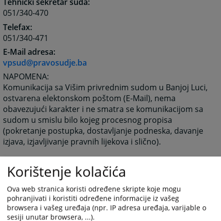
Tehnički sekretar suda:
051/340-470
Telefax:
051/340-471
E-Mail adresa:
vpsud@pravosudje.ba
NAPOMENA:
Komunikacija sa Višim privrednim sudom u Banjoj Luci,
ostvarena elektonskom poštom (E-Mail), nema
obavezujući karakter i ne smatra se komunikacijom sa
sudom u smislu bilo kojeg procesnog propisa
(pokretanje postupka, dostavljanje podneska, davanje
izjava, izjavljivanje pravnih lijekova i slično).
Korištenje kolačića
6166
PREGLEDA
Ova web stranica koristi određene skripte koje mogu
pohranjivati i koristiti određene informacije iz vašeg
browsera i vašeg uređaja (npr. IP adresa uređaja, varijable o
sesiji unutar browsera, ...).