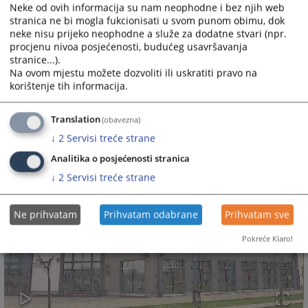
Neke od ovih informacija su nam neophodne i bez njih web
stranica ne bi mogla fukcionisati u svom punom obimu, dok
neke nisu prijeko neophodne a služe za dodatne stvari (npr.
procjenu nivoa posjećenosti, budućeg usavršavanja
stranice...).
Na ovom mjestu možete dozvoliti ili uskratiti pravo na
korištenje tih informacija.
Translation
(obavezna)
↓
2
Servisi treće strane
Analitika o posjećenosti stranica
↓
2
Servisi treće strane
Ne prihvatam
Prihvatam odabrane
Prihvatam sve
Pokreće Klaro!