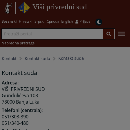
Viši privredni sud
Bosanski
Hrvatski
Srpski
Српски
English
Prijava
Napredna pretraga
Kontakt suda
Kontakt
Kontakt suda
Kontakt suda
Adresa:
VIŠI PRIVREDNI SUD
Gundulićeva 108
78000 Banja Luka
Telefoni (centrala):
051/303-390
051/340-480