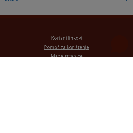
Korisni linkovi
Pomoć za korištenje
Mapa stranice
Pravila privatnosti
Redizajn web stranice je finansirala Evropska unija. Za njen sadržaj isključivo je odgovorno
Visoko sudsko i tužilačko vijeće BiH i ona ne odražava nužno stavove Evropske unije.
© 2021
Visoko sudsko i tužilačko vijeće