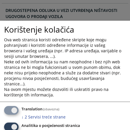
and
and
DRUGOSTEPENA ODLUKA U VEZI UTVRĐENJA NIŠTAVOSTI
select
select
UGOVORA O PRODAJI VOZILA
a
a
03.12.2025.
date.
date.
Korištenje kolačića
Press
Press
ODLUKA ISKLJUČENJE ČLANA IZ DRUŠTVA
the
the
Ova web stranica koristi određene skripte koje mogu
26.11.2025.
question
question
pohranjivati i koristiti određene informacije iz vašeg
mark
mark
browsera i vašeg uređaja (npr. IP adresa uređaja, varijable o
NAKNADA ŠTETE - SAOBRAĆAJNA NEZGODA
key
key
sesiji unutar browsera, ...).
09.09.2025.
Neke od ovih informacija su nam neophodne i bez njih web
to
to
stranica ne bi mogla fukcionisati u svom punom obimu, dok
get
get
neke nisu prijeko neophodne a služe za dodatne stvari (npr.
Presuda broj 57 0 Ps 140493 24 Pž od 20.03.2024. godine
the
the
procjenu nivoa posjećenosti, budućeg usavršavanja
17.02.2025.
keyboard
keyboard
stranice...).
shortcuts
shortcuts
Na ovom mjestu možete dozvoliti ili uskratiti pravo na
for
for
korištenje tih informacija.
changing
changing
dates.
dates.
Translation
(obavezna)
↓
2
Servisi treće strane
Analitika o posjećenosti stranica