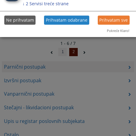
↓
2
Servisi treće strane
Ne prihvatam
Prihvatam odabrane
Prihvatam sve
Pokreće Klaro!
1 - 6 / 7
1
2
Parnični postupak
Izvršni postupak
Vanparnični postupak
Stečajni - likvidacioni postupak
Upis u registar poslovnih subjekata
Ostalo