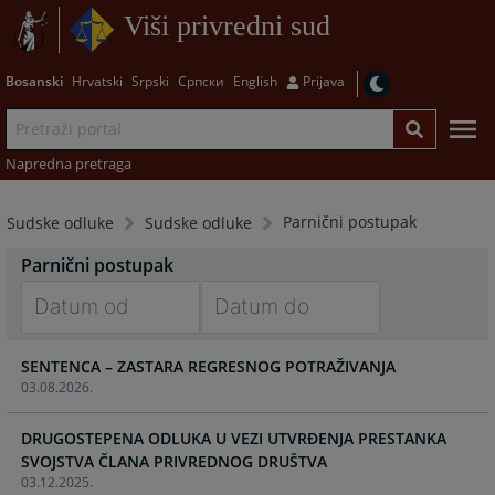
Viši privredni sud
Bosanski
Hrvatski
Srpski
Српски
English
Prijava
Napredna pretraga
Parnični postupak
Sudske odluke
Sudske odluke
Parnični postupak
Navigate
Navigate
SENTENCA – ZASTARA REGRESNOG POTRAŽIVANJA
forward
forward
03.08.2026.
to
to
interact
interact
DRUGOSTEPENA ODLUKA U VEZI UTVRĐENJA PRESTANKA
with
with
SVOJSTVA ČLANA PRIVREDNOG DRUŠTVA
the
the
03.12.2025.
calendar
calendar