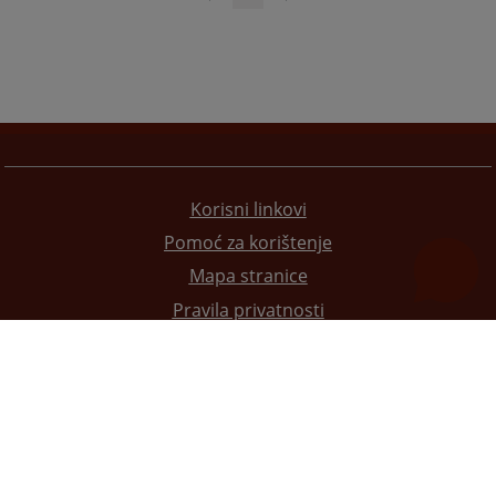
Korisni linkovi
Pomoć za korištenje
Mapa stranice
Pravila privatnosti
Redizajn web stranice je finansirala Evropska unija. Za njen sadržaj isključivo je odgovorno
Visoko sudsko i tužilačko vijeće BiH i ona ne odražava nužno stavove Evropske unije.