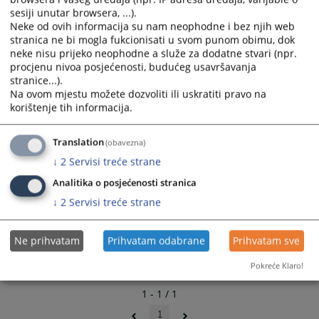
calendar
calendar
sesiji unutar browsera, ...).
and
and
Neke od ovih informacija su nam neophodne i bez njih web
stranica ne bi mogla fukcionisati u svom punom obimu, dok
select
select
neke nisu prijeko neophodne a služe za dodatne stvari (npr.
a
a
procjenu nivoa posjećenosti, budućeg usavršavanja
date.
date.
stranice...).
Press
Press
Na ovom mjestu možete dozvoliti ili uskratiti pravo na
the
the
korištenje tih informacija.
question
question
mark
mark
Translation
(obavezna)
key
key
↓
2
Servisi treće strane
to
to
get
get
Analitika o posjećenosti stranica
the
the
↓
2
Servisi treće strane
keyboard
keyboard
shortcuts
shortcuts
Ne prihvatam
Prihvatam odabrane
Prihvatam sve
for
for
changing
changing
Pokreće Klaro!
dates.
dates.
1 - 1 / 1
1