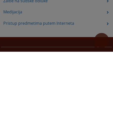
Žalbe na sudske odluke
Medijacija
Pristup predmetima putem Interneta
Korisni linkovi
Pomoć za korištenje
Mapa stranice
Pravila privatnosti
Redizajn web stranice je finansirala Evropska unija. Za njen sadržaj isključivo je odgovorno
Visoko sudsko i tužilačko vijeće BiH i ona ne odražava nužno stavove Evropske unije.