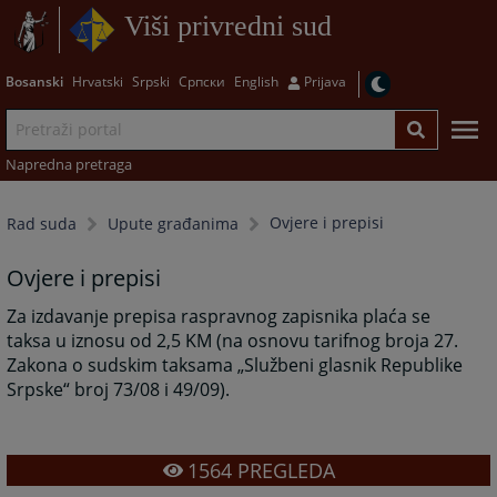
Viši privredni sud
Bosanski
Hrvatski
Srpski
Српски
English
Prijava
Napredna pretraga
Ovjere i prepisi
Rad suda
Upute građanima
Ovjere i prepisi
Za izdavanje prepisa raspravnog zapisnika plaća se
taksa u iznosu od 2,5 KM (na osnovu tarifnog broja 27.
Zakona o sudskim taksama „Službeni glasnik Republike
Srpske“ broj 73/08 i 49/09).
1564
PREGLEDA