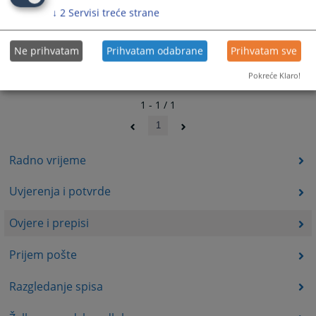
↓
2
Servisi treće strane
Ne prihvatam
Prihvatam odabrane
Prihvatam sve
Pokreće Klaro!
1 - 1 / 1
1
Radno vrijeme
Uvjerenja i potvrde
Ovjere i prepisi
Prijem pošte
Razgledanje spisa