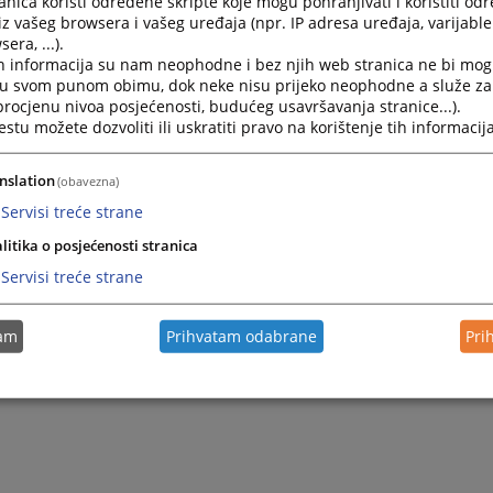
nica koristi određene skripte koje mogu pohranjivati i koristiti od
Kolektivni godišnji odmor
iz vašeg browsera i vašeg uređaja (npr. IP adresa uređaja, varijable 
era, ...).
Kolektivni godišnji odmor-saopštenje za javnost
h informacija su nam neophodne i bez njih web stranica ne bi mog
i u svom punom obimu, dok neke nisu prijeko neophodne a služe z
 procjenu nivoa posjećenosti, budućeg usavršavanja stranice...).
tu možete dozvoliti ili uskratiti pravo na korištenje tih informacija
nslation
(obavezna)
Servisi treće strane
litika o posjećenosti stranica
Servisi treće strane
tam
Prihvatam odabrane
Pri