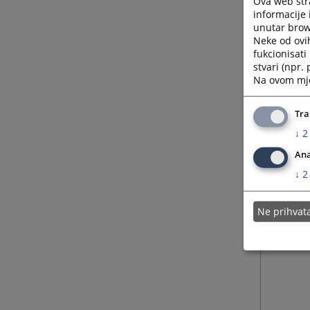
Ova web stra
informacije 
unutar brows
Neke od ovi
fukcionisat
stvari (npr.
Na ovom mjes
Tra
↓
2
Ana
↓
2
Ne prihva