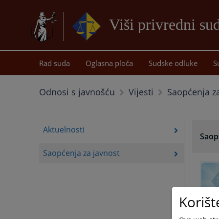
Viši privredni su
Rad suda
Oglasna ploča
Sudske odluke
S
Saopćenja za
Odnosi s javnošću
Vijesti
Aktuelnosti
Saop
Saopćenja za javnost
Korišt