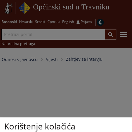
Općinski sud u Travniku
Bosanski
Hrvatski
Srpski
Српски
English
Prijava
Napredna pretraga
Zahtjev za intervju
Odnosi s javnošću
Vijesti
Korištenje kolačića