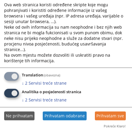
Ova web stranica koristi određene skripte koje mogu
pohranjivati i koristiti određene informacije iz vašeg
browsera i vašeg uređaja (npr. IP adresa uređaja, varijable o
sesiji unutar browsera, ...).
Neke od ovih informacija su nam neophodne i bez njih web
stranica ne bi mogla fukcionisati u svom punom obimu, dok
neke nisu prijeko neophodne a služe za dodatne stvari (npr.
Trenutno nema vijesti
procjenu nivoa posjećenosti, budućeg usavršavanja
stranice...).
Na ovom mjestu možete dozvoliti ili uskratiti pravo na
korištenje tih informacija.
Translation
(obavezna)
↓
2
Servisi treće strane
Analitika o posjećenosti stranica
↓
2
Servisi treće strane
Ne prihvatam
Prihvatam odabrane
Prihvatam sve
Pokreće Klaro!