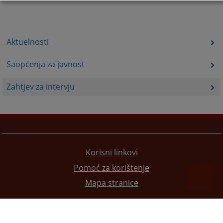
Aktuelnosti
Saopćenja za javnost
Zahtjev za intervju
Korisni linkovi
Pomoć za korištenje
Mapa stranice