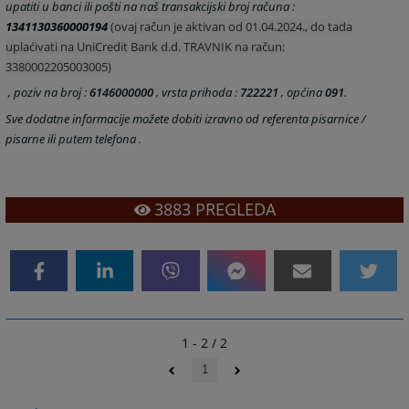
upatiti u banci ili pošti na naš transakcijski broj računa :
1341130360000194
(ovaj račun je aktivan od 01.04.2024., do tada
uplaćivati na UniCredit Bank d.d. TRAVNIK na račun:
3380002205003005)
, poziv na broj :
6146000000
, vrsta prihoda :
722221
, općina
091
.
Sve dodatne informacije
možete
dobiti izravno od referenta pisarnice /
pisarne ili putem telefona .
3883
PREGLEDA
1 - 2 / 2
1