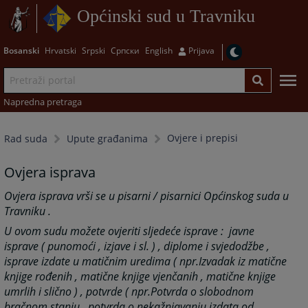
Općinski sud u Travniku
Bosanski
Hrvatski
Srpski
Српски
English
Prijava
Napredna pretraga
Ovjere i prepisi
Rad suda
Upute građanima
Ovjera isprava
Ovjera isprava vrši se u pisarni / pisarnici Općinskog suda u
Travniku .
U ovom sudu možete ovjeriti sljedeće isprave :
javne
isprave ( punomoći , izjave i sl. ) ,
diplome i svjedodžbe ,
isprave izdate u matičnim uredima ( npr.Izvadak iz matične
knjige rođenih , matične knjige vjenčanih , matične knjige
umrlih i slično ) ,
potvrde ( npr.Potvrda o slobodnom
bračnom stanju , potvrda o nekažnjavanju izdata od