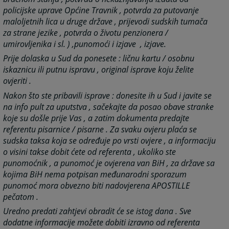
policijske uprave Općine Travnik , potvrda za putovanje
maloljetnih lica u druge države , prijevodi sudskih tumača
za strane jezike , potvrda o životu penzionera /
umirovljenika i sl. ) ,
punomoći i izjave ,
izjave.
Prije dolaska u Sud da ponesete :
ličnu kartu / osobnu
iskaznicu ili putnu ispravu ,
original isprave koju želite
ovjeriti .
Nakon što ste pribavili isprave :
donesite ih u Sud i javite se
na info pult za uputstva , sačekajte da posao obave stranke
koje su došle prije Vas , a zatim dokumenta predajte
referentu pisarnice / pisarne . Z
a svaku ovjeru plaća se
sudska taksa koja se određuje po vrsti ovjere , a informaciju
o visini takse dobit ćete od referenta ,
ukoliko ste
punomoćnik , a punomoć je ovjerena van BiH , za države sa
kojima BiH nema potpisan međunarodni sporazum
punomoć mora obvezno biti nadovjerena APOSTILLE
pečatom .
Uredno predati zahtjevi obradit će se istog dana . Sve
dodatne informacije možete dobiti izravno od referenta