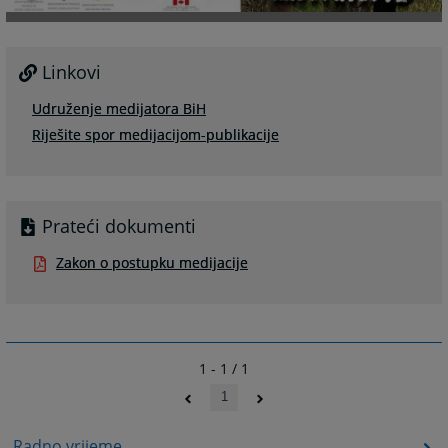
Linkovi
Udruženje medijatora BiH
Riješite spor medijacijom-publikacije
Prateći dokumenti
Zakon o postupku medijacije
1 - 1 / 1
1
Radno vrijeme