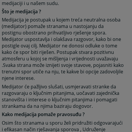
medijaciji i u našem sudu.
Što je medijacija ?
Medijacija je postupak u kojem treća neutralna osoba
(medijator) pomaže stranama u nastojanju da
postignu obostrano prihvatljivo rješenje spora.
Medijator uspostavlja i olakšava razgovor, kako bi one
postigle ovaj cilj. Medijator ne donosi odluke o tome
kako će spor biti riješen. Postupak stvara pozitivnu
atmosferu u kojoj se mišljenja i vrijednosti uvažavaju
.Svaka strana može iznijeti svoje stavove, pojasniti kako
trenutni spor utiče na nju, te kakve bi opcije zadovoljile
njene interese.
Medijator će pažljivo slušati, usmjeravati stranke da
razgovaraju o ključnim pitanjima, uočavati zajednička
stanovišta i interese o ključnim pitanjima i pomagati
strankama da na njima baziraju dogovor.
Kako medijacija pomaže pravosuđu ?
Osim što stranama u sporu želi pridružiti odgovarajući
i efikasan način rješavanja sporova , Udruženje