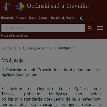
Općinski sud u Travniku
Bosanski
Hrvatski
Srpski
Српски
English
Prijava
Napredna pretraga
Medijacija
Rad suda
Upute građanima
Medijacija
U Općinskom sudu Travnik do sada ni jedan spor nije
riješem Medijacijom.
S obzirom na činjenicu da je Općinski sud
Travnik, prihvatio Medijaciju kao jedan
od ključnih standarda očekujemo da će u narednom
periodu doći do značajnije primjene Zakona o