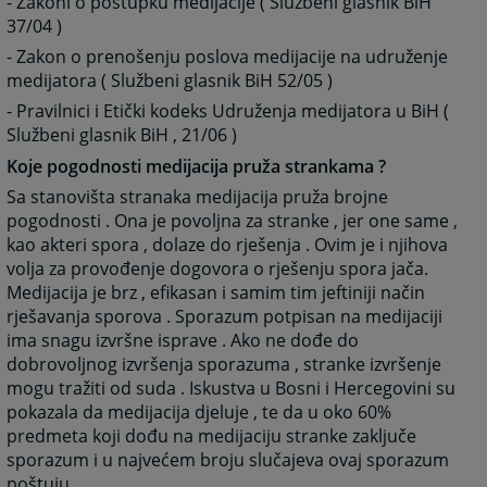
- Zakoni o postupku medijacije ( Službeni glasnik BiH
37/04 )
- Zakon o prenošenju poslova medijacije na udruženje
medijatora ( Službeni glasnik BiH 52/05 )
- Pravilnici i Etički kodeks Udruženja medijatora u BiH (
Službeni glasnik BiH , 21/06 )
Koje pogodnosti medijacija pruža strankama ?
Sa stanovišta stranaka medijacija pruža brojne
pogodnosti . Ona je povoljna za stranke , jer one same ,
kao akteri spora , dolaze do rješenja . Ovim je i njihova
volja za provođenje dogovora o rješenju spora jača.
Medijacija je brz , efikasan i samim tim jeftiniji način
rješavanja sporova . Sporazum potpisan na medijaciji
ima snagu izvršne isprave . Ako ne dođe do
dobrovoljnog izvršenja sporazuma , stranke izvršenje
mogu tražiti od suda . Iskustva u Bosni i Hercegovini su
pokazala da medijacija djeluje , te da u oko 60%
predmeta koji dođu na medijaciju stranke zaključe
sporazum i u najvećem broju slučajeva ovaj sporazum
poštuju .