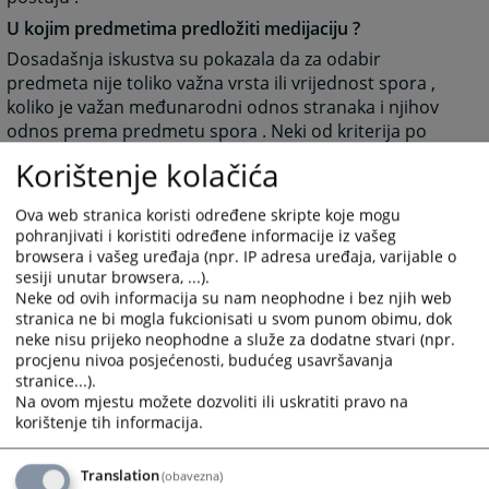
U kojim predmetima predložiti medijaciju ?
Dosadašnja iskustva su pokazala da za odabir
predmeta nije toliko važna vrsta ili vrijednost spora ,
koliko je važan međunarodni odnos stranaka i njihov
odnos prema predmetu spora . Neki od kriterija po
kojima se može prepoznati predmet pogodan za
Korištenje kolačića
medijaciju su : 1) stranke imaju pravo raspolaganja
onim što je predmet spora , 2) pokazana spremnost
Ova web stranica koristi određene skripte koje mogu
stranaka za pregovore i postizanje konsenzusa , 3)
pohranjivati i koristiti određene informacije iz vašeg
očekivanja i želje stranaka su drugačije od onoga štp bi
browsera i vašeg uređaja (npr. IP adresa uređaja, varijable o
bilo određeno sudskom odlukom ,4) hitnost rješavanja
sesiji unutar browsera, ...).
spora ili za,or stranaka od trajanja sudskog postupka ,
Neke od ovih informacija su nam neophodne i bez njih web
stranica ne bi mogla fukcionisati u svom punom obimu, dok
5) visoki troškovi sudskog postupka u poređenju sa
neke nisu prijeko neophodne a služe za dodatne stvari (npr.
troškovima medijacije , 6) raniji dobri odnosi između
procjenu nivoa posjećenosti, budućeg usavršavanja
stranaka ili upućenost stranaka na buduću suradnju ,
stranice...).
7) strankama je važna povjerljivost u vezi sa
Na ovom mjestu možete dozvoliti ili uskratiti pravo na
predmetom spora .
korištenje tih informacija.
Kada sudija strankama može predložiti medijaciju ?
Translation
(obavezna)
Sudija može predložiti postupak medijacije strankama