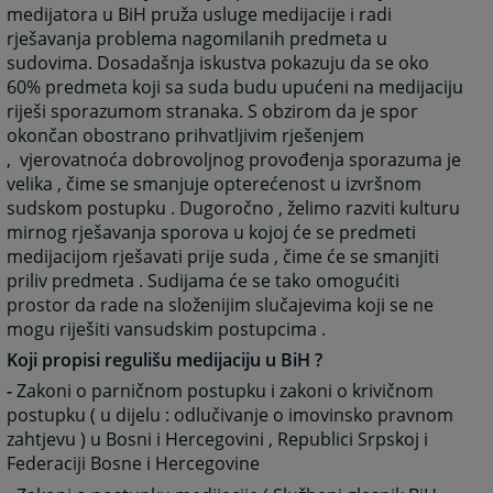
medijatora u BiH pruža usluge medijacije i radi
rješavanja problema nagomilanih predmeta u
sudovima. Dosadašnja iskustva pokazuju da se oko
60% predmeta koji sa suda budu upućeni na medijaciju
riješi sporazumom stranaka. S obzirom da je spor
okončan obostrano prihvatljivim rješenjem
, vjerovatnoća dobrovoljnog provođenja sporazuma je
velika , čime se smanjuje opterećenost u izvršnom
sudskom postupku . Dugoročno , želimo razviti kulturu
mirnog rješavanja sporova u kojoj će se predmeti
medijacijom rješavati prije suda , čime će se smanjiti
priliv predmeta . Sudijama će se tako omogućiti
prostor da rade na složenijim slučajevima koji se ne
mogu riješiti vansudskim postupcima .
Koji propisi regulišu medijaciju u BiH ?
-
Zakoni o parničnom postupku i zakoni o krivičnom
postupku ( u dijelu : odlučivanje o imovinsko pravnom
zahtjevu ) u Bosni i Hercegovini , Republici Srpskoj i
Federaciji Bosne i Hercegovine