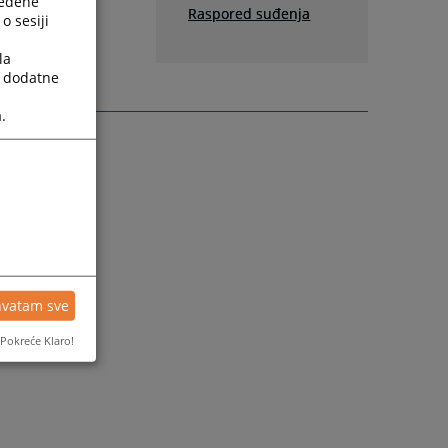
ređene
Raspored suđenja
o sesiji
la
a dodatne
.
hvatam sve
Pokreće Klaro!