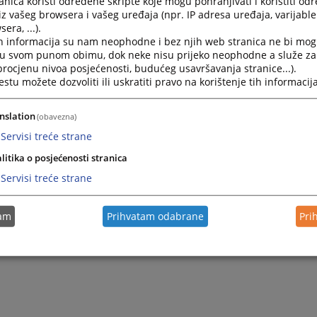
nica koristi određene skripte koje mogu pohranjivati i koristiti od
iz vašeg browsera i vašeg uređaja (npr. IP adresa uređaja, varijable 
era, ...).
h informacija su nam neophodne i bez njih web stranica ne bi mog
i u svom punom obimu, dok neke nisu prijeko neophodne a služe z
 procjenu nivoa posjećenosti, budućeg usavršavanja stranice...).
tu možete dozvoliti ili uskratiti pravo na korištenje tih informacija
nslation
(obavezna)
Servisi treće strane
litika o posjećenosti stranica
Servisi treće strane
tam
Prihvatam odabrane
Pri