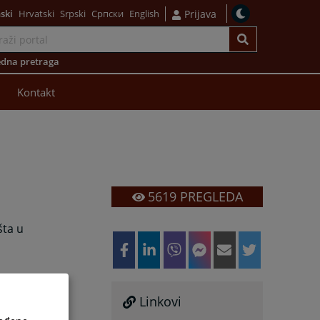
ski
Hrvatski
Srpski
Српски
English
Prijava
dna pretraga
Kontakt
5619
PREGLEDA
šta u
Linkovi