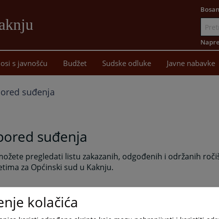
Bosan
aknju
Idi
na
Napre
sadržaj
osi s javnošću
Budžet
Sudske odluke
Javne nabavke
ored suđenja
pored suđenja
ožete pregledati listu zakazanih, odgođenih i održanih roči
tima za Općinski sud u Kaknju.
enje kolačića