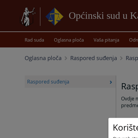
Općinski sud u K
Rad suda
Oglasna ploča
Vaša pitanja
Odn
Rasp
Oglasna ploča
Raspored suđenja
Raspored suđenja
Ras
Ovdje m
predme
Korišt