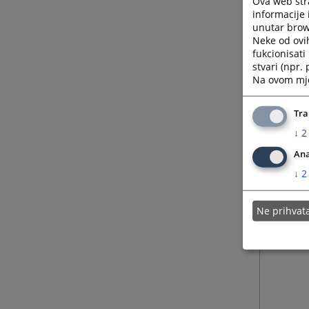
Ova web stra
informacije 
unutar brows
Neke od ovi
fukcionisat
stvari (npr.
Na ovom mjes
Tra
↓
2
Ana
↓
2
Ne prihva