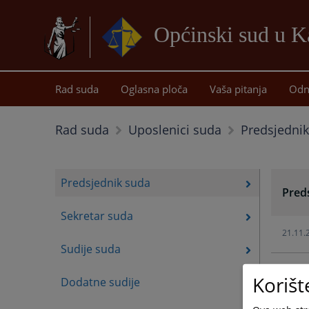
Općinski sud u K
Rad suda
Oglasna ploča
Vaša pitanja
Odn
Predsjedni
Rad suda
Uposlenici suda
Predsjednik suda
Pred
Sekretar suda
21.11.
Sudije suda
Korišt
Dodatne sudije