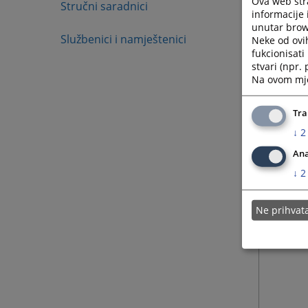
Ova web stra
Stručni saradnici
informacije 
unutar brows
Službenici i namještenici
Neke od ovi
fukcionisat
stvari (npr.
Na ovom mjes
Tra
↓
2
Ana
↓
2
Ne prihva