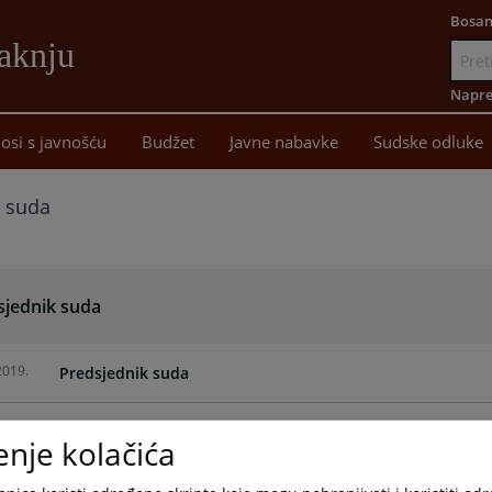
Bosan
aknju
Idi
na
Napre
sadržaj
osi s javnošću
Budžet
Javne nabavke
Sudske odluke
k suda
sjednik suda
2019.
Predsjednik suda
enje kolačića