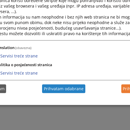
nica koristi određene skripte koje mogu pohranjivati i koristiti od
iz vašeg browsera i vašeg uređaja (npr. IP adresa uređaja, varijable 
era, ...).
h informacija su nam neophodne i bez njih web stranica ne bi mog
i u svom punom obimu, dok neke nisu prijeko neophodne a služe z
 procjenu nivoa posjećenosti, budućeg usavršavanja stranice...).
tu možete dozvoliti ili uskratiti pravo na korištenje tih informacija
nslation
(obavezna)
Servisi treće strane
litika o posjećenosti stranica
Servisi treće strane
tam
Prihvatam odabrane
Pri