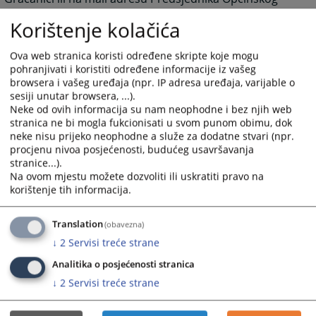
suda u Gračanici.
Korištenje kolačića
Ova web stranica koristi određene skripte koje mogu
pohranjivati i koristiti određene informacije iz vašeg
browsera i vašeg uređaja (npr. IP adresa uređaja, varijable o
4635
PREGLEDA
sesiji unutar browsera, ...).
Neke od ovih informacija su nam neophodne i bez njih web
stranica ne bi mogla fukcionisati u svom punom obimu, dok
neke nisu prijeko neophodne a služe za dodatne stvari (npr.
procjenu nivoa posjećenosti, budućeg usavršavanja
stranice...).
Na ovom mjestu možete dozvoliti ili uskratiti pravo na
korištenje tih informacija.
Translation
(obavezna)
↓
2
Servisi treće strane
Analitika o posjećenosti stranica
↓
2
Servisi treće strane