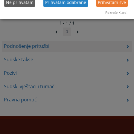
Ne prihvatam
Prihvatam odabrane
Prihvatam sve
Pokreće Klaro!
1 - 1 / 1
1
Podnošenje pritužbi
Sudske takse
Pozivi
Sudski vještaci i tumači
Pravna pomoć