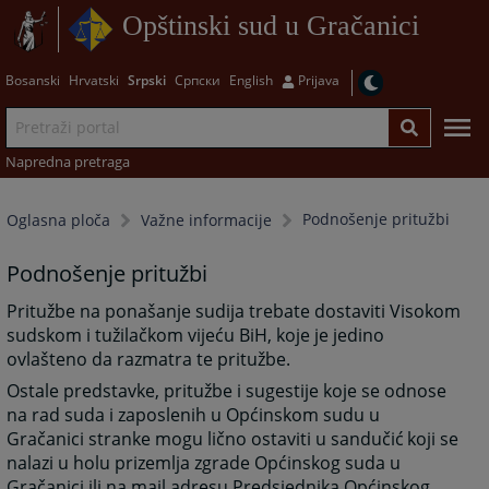
Opštinski sud u Gračanici
Bosanski
Hrvatski
Srpski
Српски
English
Prijava
Napredna pretraga
Podnošenje pritužbi
Oglasna ploča
Važne informacije
Podnošenje pritužbi
Pritužbe na ponašanje sudija trebate dostaviti Visokom
sudskom i tužilačkom vijeću BiH, koje je jedino
ovlašteno da razmatra te pritužbe.
Ostale predstavke, pritužbe i sugestije koje se odnose
na rad suda i zaposlenih u Općinskom sudu u
Gračanici stranke mogu lično ostaviti u sandučić
koji se
nalazi u holu prizemlja zgrade Općinskog suda u
Gračanici ili na mail adresu Predsjednika Općinskog