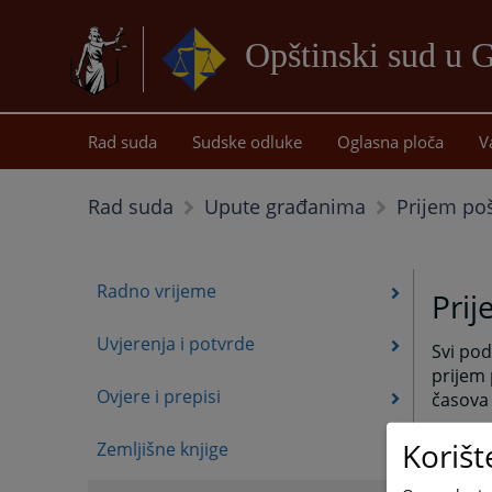
Opštinski sud u G
Rad suda
Sudske odluke
Oglasna ploča
V
Prijem po
Rad suda
Upute građanima
Radno vrijeme
Prij
Uvjerenja i potvrde
Svi pod
prijem 
Ovjere i prepisi
časova
Općins
Korišt
Zemljišne knjige
Armije 
75320 