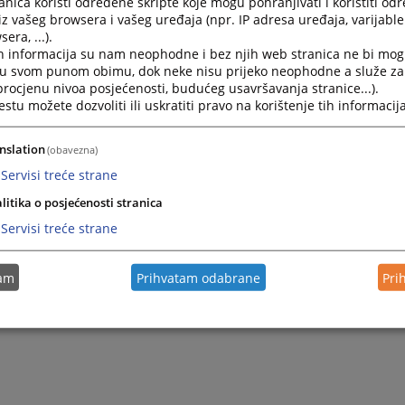
nica koristi određene skripte koje mogu pohranjivati i koristiti od
opsud-gracanica@pravosudje.ba
iz vašeg browsera i vašeg uređaja (npr. IP adresa uređaja, varijable 
era, ...).
m prijema pismena uposlenik suda dužan je da stranci izda 
h informacija su nam neophodne i bez njih web stranica ne bi mog
u.
i u svom punom obimu, dok neke nisu prijeko neophodne a služe z
 procjenu nivoa posjećenosti, budućeg usavršavanja stranice...).
m predaje dokumenta potrebno je platiti propisanu sudsku 
tu možete dozvoliti ili uskratiti pravo na korištenje tih informacija
nslation
(obavezna)
Servisi treće strane
litika o posjećenosti stranica
Servisi treće strane
tam
Prihvatam odabrane
Pri