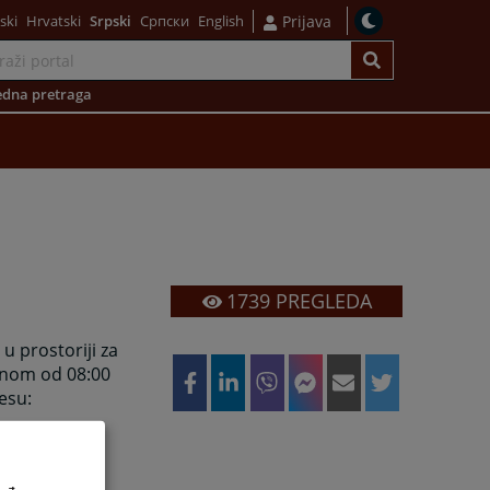
ski
Hrvatski
Srpski
Српски
English
Prijava
dna pretraga
1739
PREGLEDA
u prostoriji za
anom od 08:00
esu: