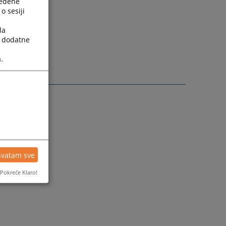
ređene
o sesiji
potvrdu o
la
a dodatne
taksu.
.
hvatam sve
Pokreće Klaro!