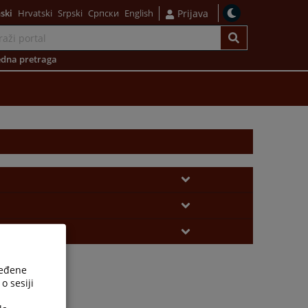
ski
Hrvatski
Srpski
Српски
English
Prijava
dna pretraga
ređene
o sesiji