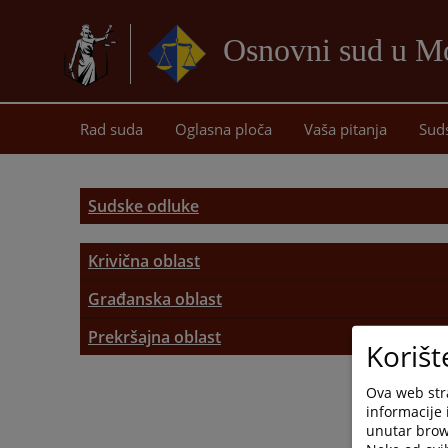
Osnovni sud u Mo
Rad suda
Oglasna ploča
Vaša pitanja
Sud
Sudske odluke
Krivična oblast
Krivična oblast
Građanska oblast
Parnična oblast
Prekršajna oblast
Korišt
Prekršajna oblast
Vanparnična oblast
Ova web stra
informacije 
Izvršna oblast
unutar brows