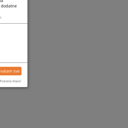
la
a dodatne
.
hvatam sve
Pokreće Klaro!