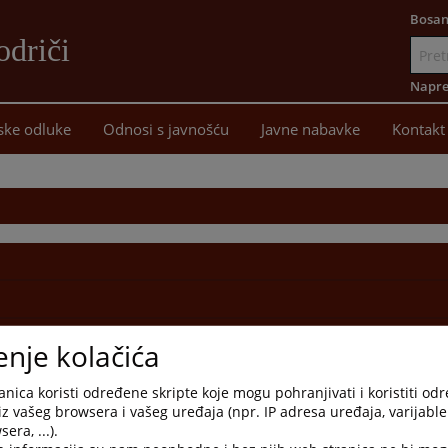
Bosan
driči
Idi
na
Napre
sadržaj
ske odluke
Odnosi s javnošću
Javne nabavke
Kontakt
enje kolačića
nica koristi određene skripte koje mogu pohranjivati i koristiti od
iz vašeg browsera i vašeg uređaja (npr. IP adresa uređaja, varijable 
era, ...).