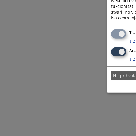
Neke od ovi
fukcionisat
stvari (npr.
Na ovom mjes
Tra
↓
2
Ana
↓
2
Ne prihva