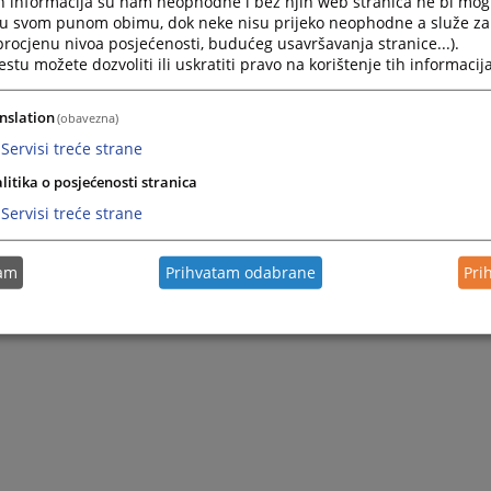
h informacija su nam neophodne i bez njih web stranica ne bi mog
i u svom punom obimu, dok neke nisu prijeko neophodne a služe z
 procjenu nivoa posjećenosti, budućeg usavršavanja stranice...).
tu možete dozvoliti ili uskratiti pravo na korištenje tih informacija
nslation
(obavezna)
Servisi treće strane
litika o posjećenosti stranica
Servisi treće strane
tam
Prihvatam odabrane
Pri