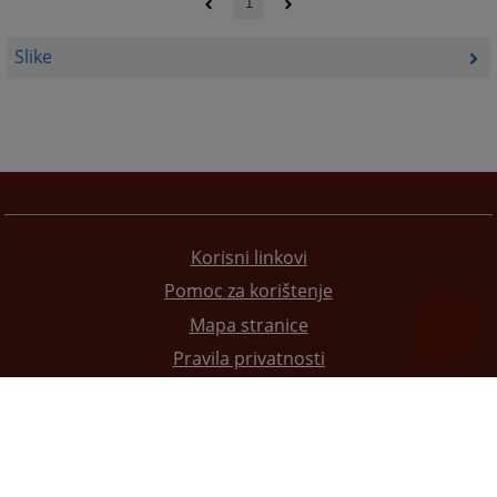
1
Slike
Korisni linkovi
Pomoc za korištenje
Mapa stranice
Pravila privatnosti
Redizajn web stranice je finansirala Evropska unija. Za njen sadržaj isključivo je odgovorno
Visoko sudsko i tužilačko vijeće BiH i ona ne odražava nužno stavove Evropske unije.