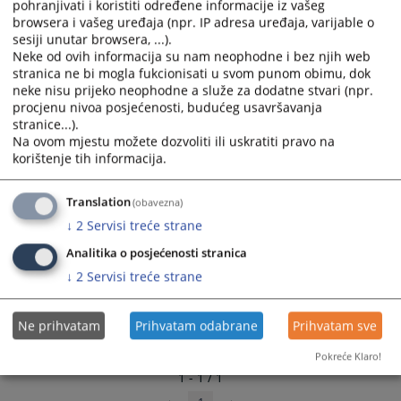
pohranjivati i koristiti određene informacije iz vašeg
select
select
browsera i vašeg uređaja (npr. IP adresa uređaja, varijable o
a
a
sesiji unutar browsera, ...).
date.
date.
Neke od ovih informacija su nam neophodne i bez njih web
stranica ne bi mogla fukcionisati u svom punom obimu, dok
Press
Press
neke nisu prijeko neophodne a služe za dodatne stvari (npr.
the
the
procjenu nivoa posjećenosti, budućeg usavršavanja
question
question
stranice...).
mark
mark
Na ovom mjestu možete dozvoliti ili uskratiti pravo na
key
key
korištenje tih informacija.
to
to
get
get
Translation
(obavezna)
the
the
↓
2
Servisi treće strane
keyboard
keyboard
shortcuts
shortcuts
Analitika o posjećenosti stranica
for
for
↓
2
Servisi treće strane
changing
changing
dates.
dates.
Ne prihvatam
Prihvatam odabrane
Prihvatam sve
Pokreće Klaro!
1 - 1 / 1