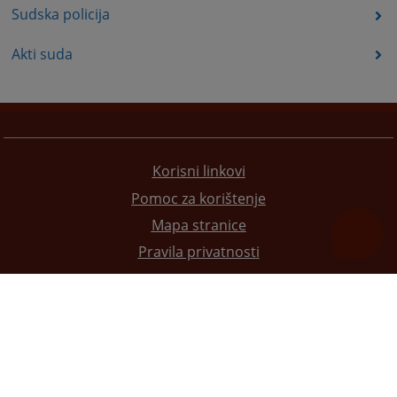
Sudska policija
Akti suda
Korisni linkovi
Pomoc za korištenje
Mapa stranice
Pravila privatnosti
Redizajn web stranice je finansirala Evropska unija. Za njen sadržaj isključivo je odgovorno
Visoko sudsko i tužilačko vijeće BiH i ona ne odražava nužno stavove Evropske unije.