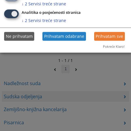
↓
2
Servisi treće strane
Analitika o posjećenosti stranica
↓
2
Servisi treće strane
Ne prihvatam
Prihvatam odabrane
Prihvatam sve
Pokreće Klaro!
1 - 1 / 1
1
Nadležnost suda
Sudska odjeljenja
Zemljišno-knjižna kancelarija
Pisarnica