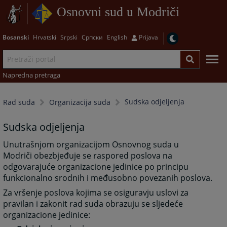
Osnovni sud u Modriči
Bosanski
Hrvatski
Srpski
Српски
English
Prijava
Napredna pretraga
Sudska odjeljenja
Rad suda
Organizacija suda
Sudska odjeljenja
Unutrašnjom organizacijom Osnovnog suda u
Modriči obezbjeđuje se raspored poslova na
odgovarajuće organizacione jedinice po principu
funkcionalno srodnih i međusobno povezanih poslova.
Za vršenje poslova kojima se osiguravju uslovi za
pravilan i zakonit rad suda obrazuju se sljedeće
organizacione jedinice: