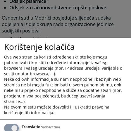
Odsjek pisarnice i
Odsjek za računovodstvene i opšte poslove.
Osnovni sud u Modriči posjeduje slijedeća sudska
odjeljenja iz djelokruga rada organizacione jedinice
sudijskih poslova:
Krivično odjeljenje,
Korištenje kolačića
Građansko odjeljenje,
Prekršajno odjeljenje i
Ova web stranica koristi određene skripte koje mogu
Odjeljenje za maloljetnike.
pohranjivati i koristiti određene informacije iz vašeg
browsera i vašeg uređaja (npr. IP adresa uređaja, varijable o
sesiji unutar browsera, ...).
Neke od ovih informacija su nam neophodne i bez njih web
1559
PREGLEDA
stranica ne bi mogla fukcionisati u svom punom obimu, dok
neke nisu prijeko neophodne a služe za dodatne stvari (npr.
procjenu nivoa posjećenosti, budućeg usavršavanja
stranice...).
Na ovom mjestu možete dozvoliti ili uskratiti pravo na
korištenje tih informacija.
Translation
(obavezna)