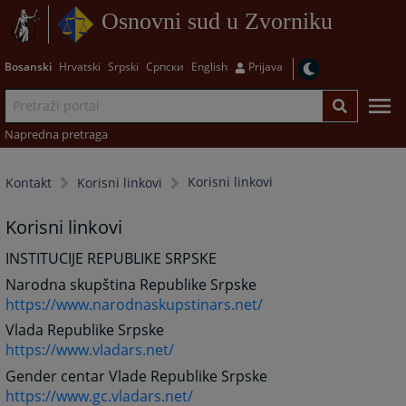
Osnovni sud u Zvorniku
Bosanski
Hrvatski
Srpski
Српски
English
Prijava
Napredna pretraga
Korisni linkovi
Kontakt
Korisni linkovi
Korisni linkovi
INSTITUCIJE REPUBLIKE SRPSKE
Narodna skupština Republike Srpske
https://www.narodnaskupstinars.net/
Vlada Republike Srpske
https://www.vladars.net/
Gender centar Vlade Republike Srpske
https://www.gc.vladars.net/