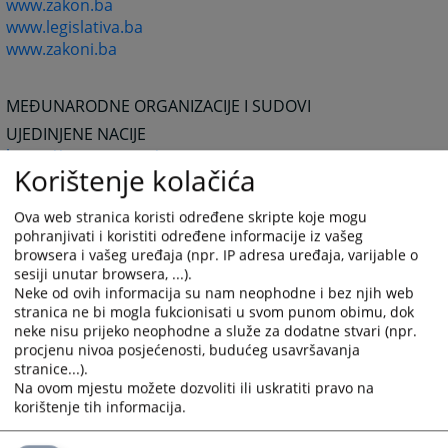
www.zakon.ba
www.legislativa.ba
www.zakoni.ba
MEĐUNARODNE ORGANIZACIJE I SUDOVI
UJEDINJENE NACIJE
https://www.un.org/
Korištenje kolačića
MEĐUNARODNI SUD PRAVDE
https://www.icj-cij.org/
Ova web stranica koristi određene skripte koje mogu
MEĐUNARODNI KRIVIČNI TRIBUNAL U HAGU
pohranjivati i koristiti određene informacije iz vašeg
browsera i vašeg uređaja (npr. IP adresa uređaja, varijable o
https://www.un.org/icty/
sesiji unutar browsera, ...).
MEĐUNARODNI KRIVIČNI SUD
Neke od ovih informacija su nam neophodne i bez njih web
https://www.iccnow.org/
stranica ne bi mogla fukcionisati u svom punom obimu, dok
neke nisu prijeko neophodne a služe za dodatne stvari (npr.
EVROPSKO PRAVO I INSTITUCIJE
procjenu nivoa posjećenosti, budućeg usavršavanja
EVROPSKA UNIJA
stranice...).
https://europa.eu.int/
Na ovom mjestu možete dozvoliti ili uskratiti pravo na
korištenje tih informacija.
EVROPSKI SUD
https://curia.eu.int/en/