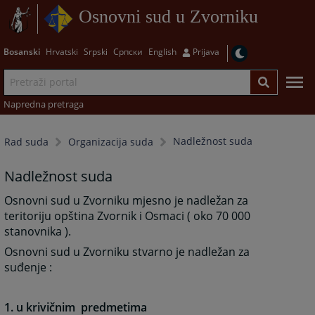
Osnovni sud u Zvorniku
Bosanski
Hrvatski
Srpski
Српски
English
Prijava
Napredna pretraga
Nadležnost suda
Rad suda
Organizacija suda
Nadležnost suda
Osnovni sud u Zvorniku mjesno je nadležan za
teritoriju opština Zvornik i Osmaci ( oko 70 000
stanovnika ).
Osnovni sud u Zvorniku stvarno je nadležan za
suđenje :
1. u krivičnim predmetima