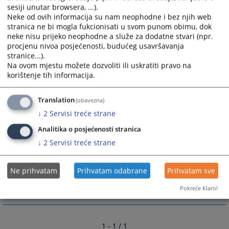
sesiji unutar browsera, ...).
a) u svim građanskim sporovima i
Neke od ovih informacija su nam neophodne i bez njih web
b) u vanparničnom postupku
stranica ne bi mogla fukcionisati u svom punom obimu, dok
neke nisu prijeko neophodne a služe za dodatne stvari (npr.
procjenu nivoa posjećenosti, budućeg usavršavanja
3. drugim predmetima
stranice...).
a) da sprovodi izvršni postupak,
Na ovom mjestu možete dozvoliti ili uskratiti pravo na
b) da određuje mjere obezbjeđenja
korištenje tih informacija.
c) da pruža pravnu pomoć sudovima u Bosni I
Hercegovini
Translation
(obavezna)
d) da vrši druge poslove određene zakonom
↓
2
Servisi treće strane
Analitika o posjećenosti stranica
3114
PREGLEDA
↓
2
Servisi treće strane
Ne prihvatam
Prihvatam odabrane
Prihvatam sve
Pokreće Klaro!
1 - 1 / 1