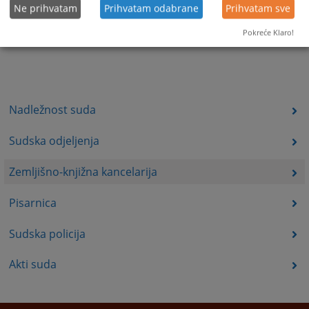
Ne prihvatam
Prihvatam odabrane
Prihvatam sve
Pokreće Klaro!
Nadležnost suda
Sudska odjeljenja
Zemljišno-knjižna kancelarija
Pisarnica
Sudska policija
Akti suda