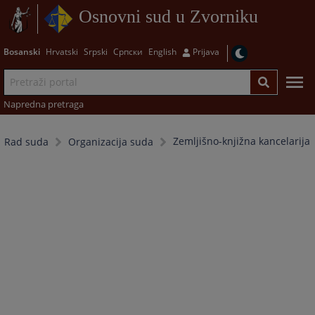
Osnovni sud u Zvorniku
Bosanski
Hrvatski
Srpski
Српски
English
Prijava
Napredna pretraga
Zemljišno-knjižna kancelarija
Rad suda
Organizacija suda