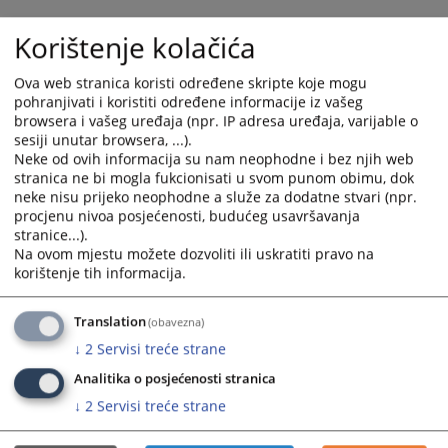
Korištenje kolačića
Ova web stranica koristi određene skripte koje mogu
pohranjivati i koristiti određene informacije iz vašeg
browsera i vašeg uređaja (npr. IP adresa uređaja, varijable o
sesiji unutar browsera, ...).
Neke od ovih informacija su nam neophodne i bez njih web
Trenutno nema vijesti
stranica ne bi mogla fukcionisati u svom punom obimu, dok
neke nisu prijeko neophodne a služe za dodatne stvari (npr.
procjenu nivoa posjećenosti, budućeg usavršavanja
stranice...).
Na ovom mjestu možete dozvoliti ili uskratiti pravo na
korištenje tih informacija.
Translation
(obavezna)
↓
2
Servisi treće strane
Analitika o posjećenosti stranica
↓
2
Servisi treće strane