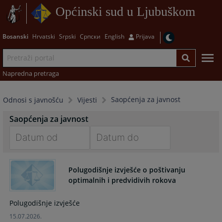
Općinski sud u Ljubuškom
Bosanski
Hrvatski
Srpski
Српски
English
Prijava
Napredna pretraga
Saopćenja za javnost
Odnosi s javnošću
Vijesti
Saopćenja za javnost
Navigate
Navigate
forward
forward
Polugodišnje izvješće o poštivanju
to
to
optimalnih i predvidivih rokova
interact
interact
with
with
Polugodišnje izvješće
the
the
15.07.2026.
calendar
calendar