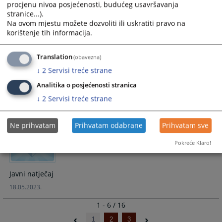
procjenu nivoa posjećenosti, budućeg usavršavanja
Odluka o predvidivim rokovima za 2025. godinu
stranice...).
Na ovom mjestu možete dozvoliti ili uskratiti pravo na
18.02.2025.
korištenje tih informacija.
Polugodišnje izvješće o poštivanju
Translation
(obavezna)
optimalnih i predvidivih rokova
↓
2
Servisi treće strane
Analitika o posjećenosti stranica
Polugodišnje izvješće o poštivanju optimalnih i predvidivih
↓
2
Servisi treće strane
rokova
19.07.2024.
Ne prihvatam
Prihvatam odabrane
Prihvatam sve
Pokreće Klaro!
Javni natječaj
Javni natječaj
18.05.2023.
1 - 6 / 16
1
2
3