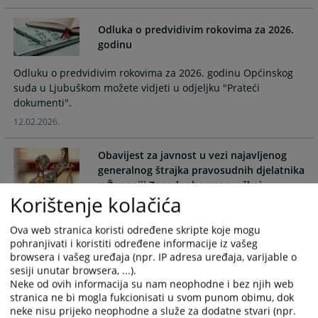
and
and
select
select
Odluka o predvidivim rokovima za 2026.
a
a
godinu
date.
date.
Odluku o predvidivim rokovima za 2026. godinu Općinskog
Press
Press
suda u Ljubuškom možete vidjeti u odjeljku "Prateći
the
the
dokumenti".
question
question
mark
mark
12.02.2026.
key
key
to
to
Obavijest za javnost u vezi najavljenog
get
get
generalnog štrajka pravosudnih djelatnika
the
the
u Županiji Zapadnohercegovačkoj
Korištenje kolačića
keyboard
keyboard
Obavijest za javnost u vezi najavljenog generalnog štrajka
shortcuts
shortcuts
pravosudnih djelatnika u Županiji Zapadnohercegovačkoj
for
for
Ova web stranica koristi određene skripte koje mogu
30.04.2025.
pohranjivati i koristiti određene informacije iz vašeg
changing
changing
browsera i vašeg uređaja (npr. IP adresa uređaja, varijable o
dates.
dates.
sesiji unutar browsera, ...).
Neke od ovih informacija su nam neophodne i bez njih web
Odluka o predvidivim rokovima za 2025.
stranica ne bi mogla fukcionisati u svom punom obimu, dok
godinu
neke nisu prijeko neophodne a služe za dodatne stvari (npr.