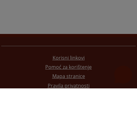
Korisni linkovi
Pomoć za korištenje
Mapa stranice
Pravila privatnosti
Redizajn web stranice je finansirala Evropska unija. Za njen sadržaj isključivo je odgovorno
Visoko sudsko i tužilačko vijeće BiH i ona ne odražava nužno stavove Evropske unije.