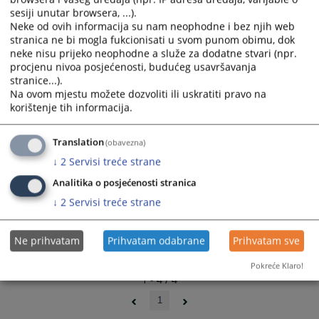
Rješenje Pr - Povrat u prijašnje stanje
and
and
sesiji unutar browsera, ...).
20.11.2023.
Neke od ovih informacija su nam neophodne i bez njih web
select
select
stranica ne bi mogla fukcionisati u svom punom obimu, dok
a
a
neke nisu prijeko neophodne a služe za dodatne stvari (npr.
Rješenje Pr - Zakon o međunarodnom i međuentitetskom
date.
date.
procjenu nivoa posjećenosti, budućeg usavršavanja
cestovnom prijevozu
Press
Press
stranice...).
09.12.2022.
the
the
Na ovom mjestu možete dozvoliti ili uskratiti pravo na
question
question
korištenje tih informacija.
mark
mark
key
key
Translation
(obavezna)
to
to
↓
2
Servisi treće strane
get
get
the
the
Analitika o posjećenosti stranica
keyboard
keyboard
↓
2
Servisi treće strane
shortcuts
shortcuts
for
for
Ne prihvatam
Prihvatam odabrane
Prihvatam sve
changing
changing
dates.
dates.
Pokreće Klaro!
1 - 4 / 4
1