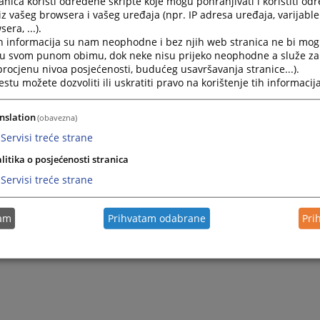
nica koristi određene skripte koje mogu pohranjivati i koristiti od
iz vašeg browsera i vašeg uređaja (npr. IP adresa uređaja, varijable 
era, ...).
h informacija su nam neophodne i bez njih web stranica ne bi mog
i u svom punom obimu, dok neke nisu prijeko neophodne a služe z
 procjenu nivoa posjećenosti, budućeg usavršavanja stranice...).
tu možete dozvoliti ili uskratiti pravo na korištenje tih informacija
nslation
(obavezna)
Servisi treće strane
litika o posjećenosti stranica
Servisi treće strane
tam
Prihvatam odabrane
Pri