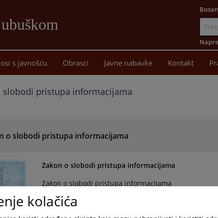
Bosan
Ljubuškom
Idi
na
Napre
sadržaj
osi s javnošću
Obrasci
Javne nabavke
Kontakt
Pr
 slobodi pristupa informacijama
n o slobodi pristupa informacijama
Zakon o slobodi pristupa informacijama
Zakon o slobodi pristupa informacijama
enje kolačića