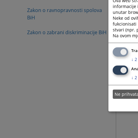
Ova web stra
informacije 
Zakon o ravnopravnosti spolova
unutar brows
BiH
Neke od ovi
fukcionisat
stvari (npr.
Zakon o zabrani diskriminacije BiH
Na ovom mjes
Tra
↓
2
Ana
↓
2
Ne prihva