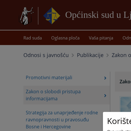
Općinski sud u 
Rad suda
Oglasna ploča
Vaša pitanja
Odn
Zakon o
Odnosi s javnošću
Publikacije
Promotivni materijali
Zako
Zakon o slobodi pristupa
informacijama
Strategija za unaprjeđenje rodne
Korišt
ravnopravnosti u pravosuđu
Bosne i Hercegovine