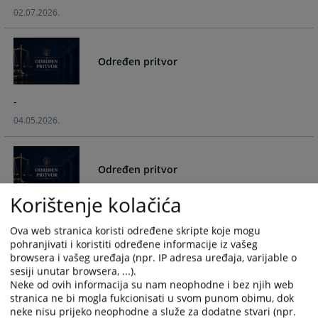
and
and
02.07.2026.
select
select
a
a
date.
date.
Određen pritvor
Press
Press
the
the
-
question
question
mark
mark
04.05.2026.
key
key
to
to
get
get
Određen pritvor
the
the
Korištenje kolačića
keyboard
keyboard
-
shortcuts
shortcuts
04.05.2026.
for
for
Ova web stranica koristi određene skripte koje mogu
pohranjivati i koristiti određene informacije iz vašeg
changing
changing
browsera i vašeg uređaja (npr. IP adresa uređaja, varijable o
dates.
dates.
sesiji unutar browsera, ...).
Određen pritvor
Neke od ovih informacija su nam neophodne i bez njih web
stranica ne bi mogla fukcionisati u svom punom obimu, dok
-
neke nisu prijeko neophodne a služe za dodatne stvari (npr.