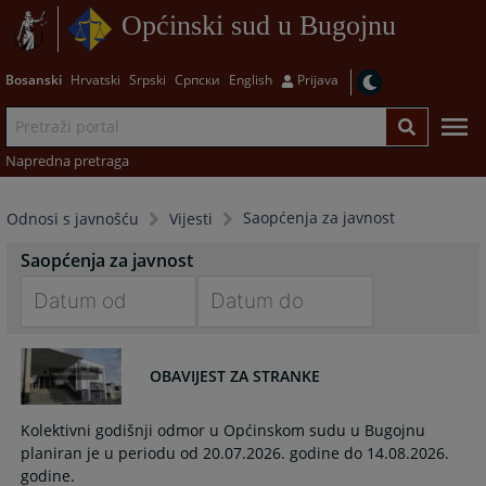
Općinski sud u Bugojnu
Bosanski
Hrvatski
Srpski
Српски
English
Prijava
Napredna pretraga
Saopćenja za javnost
Odnosi s javnošću
Vijesti
Saopćenja za javnost
Navigate
Navigate
forward
forward
OBAVIJEST ZA STRANKE
to
to
interact
interact
Kolektivni godišnji odmor u Općinskom sudu u Bugojnu
with
with
planiran je u periodu od 20.07.2026. godine do 14.08.2026.
the
the
godine.
calendar
calendar