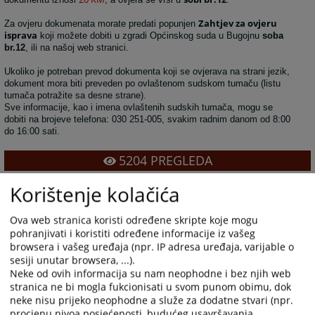
Zahtjev za ovjeru
Za ovjeru dokumenata morate predati popunjen
isprava
koji možete dobiti u zgradi Općinskog suda u Bugojnu
soba
br.12
, ili na našoj web stranici.
Ukoliko je potreban prevod dokumenta koji se ovjerava na strani jezik,
dokument mora biti preveden po ovlaštenom sudskom tumaču (listu
tumača potražite sa desne strane).
Sve informacije, kao i imena ovlaštenih sudskih tumača, mogu se
dobiti na brojeve telefona: 030 251-005, svakim radnim danom od 8:00
do 16:00 sati.
5204
PREGLEDA
Korištenje kolačića
Ova web stranica koristi određene skripte koje mogu
pohranjivati i koristiti određene informacije iz vašeg
browsera i vašeg uređaja (npr. IP adresa uređaja, varijable o
sesiji unutar browsera, ...).
Neke od ovih informacija su nam neophodne i bez njih web
stranica ne bi mogla fukcionisati u svom punom obimu, dok
neke nisu prijeko neophodne a služe za dodatne stvari (npr.
procjenu nivoa posjećenosti, budućeg usavršavanja