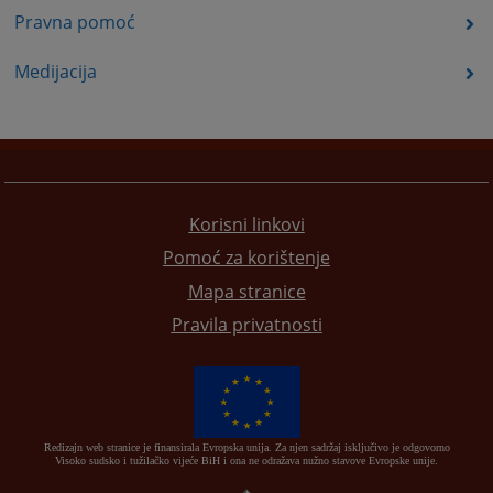
Pravna pomoć
Medijacija
Korisni linkovi
Pomoć za korištenje
Mapa stranice
Pravila privatnosti
Redizajn web stranice je finansirala Evropska unija. Za njen sadržaj isključivo je odgovorno
Visoko sudsko i tužilačko vijeće BiH i ona ne odražava nužno stavove Evropske unije.