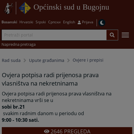
Općinski sud u Bugojnu
Bosanski
Hrvatski
Srpski
Српски
English
Prijava
Napredna pretraga
Ovjere i prepisi
Rad suda
Upute građanima
Ovjera potpisa radi prijenosa prava
vlasništva na nekretninama
Ovjera potpisa radi prijenosa prava vlasništva na
nekretninama vrši se u
sobi br.21
svakim radnim danom u periodu od
9:00 - 10:30 sati.
2646
PREGLEDA