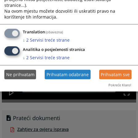
stranice...).
Na ovom mjestu možete dozvoliti ili uskratiti pravo na
korištenje tih informacija.
Translation
(obavezna)
↓
2
Servisi treće strane
Analitika o posjećenosti stranica
↓
2
Servisi treće strane
Ne prihvatam
Prihvatam odabrane
Prihvatam sve
Pokreće Klaro!
Prateći dokumenti
Zahtjev za ovjeru isprava