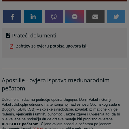
Prateći dokumenti
Zahtjev za ovjeru potpisa,ugovora isl.
Apostille - ovjera isprava međunarodnim
pečatom
Dokumenti izdati na području općina Bugojno, Donji Vakuf i Gornji
Vakuf /Uskoplje odnosno na teritorijalnoj nadležnosti Općinskog suda u
Bugojnu (SBK/KSB) – školske svjedodžbe, izvadak iz matične knjige
rođenih, vjenčanih i umrlih, punomoći, razne izjave i uvjerenja itd, da bi
bile valjane na području druge države moraju biti propisno ovjerene
APOSTILLE pečatom
. Cijena ovjere apostille pečatom po jednom
20 KM
sobi br.12
dokumentu iznosi
, a ovjera se vrši u
.