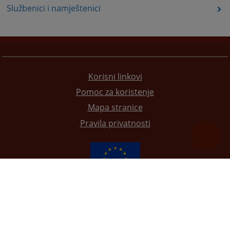
Službenici i namještenici
Korisni linkovi
Pomoc za koristenje
Mapa stranice
Pravila privatnosti
Redizajn web stranice je finansirala Evropska unija. Za njen sadržaj isključivo je odgovorno
Visoko sudsko i tužilačko vijeće BiH i ona ne odražava nužno stavove Evropske unije.