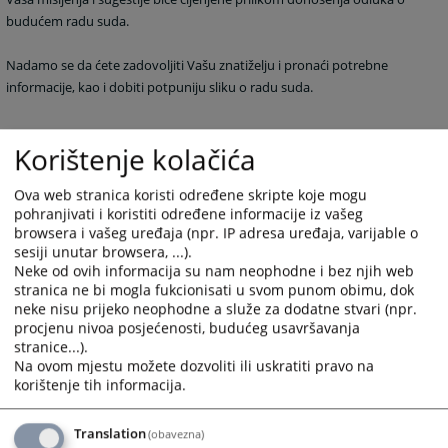
budućem radu suda.
Nadamo se da ćete zadovoljiti Vašu znatiželju i pronaći potrebne
informacije, kao i dobiti potpuniju sliku o radu suda.
S poštovanjem!
Korištenje kolačića
Ova web stranica koristi određene skripte koje mogu
Mirjana Kulić, predsjednica
Općinskog suda u Živinicama
pohranjivati i koristiti određene informacije iz vašeg
browsera i vašeg uređaja (npr. IP adresa uređaja, varijable o
sesiji unutar browsera, ...).
6376
PREGLEDA
Neke od ovih informacija su nam neophodne i bez njih web
stranica ne bi mogla fukcionisati u svom punom obimu, dok
neke nisu prijeko neophodne a služe za dodatne stvari (npr.
procjenu nivoa posjećenosti, budućeg usavršavanja
stranice...).
Na ovom mjestu možete dozvoliti ili uskratiti pravo na
korištenje tih informacija.
Translation
(obavezna)