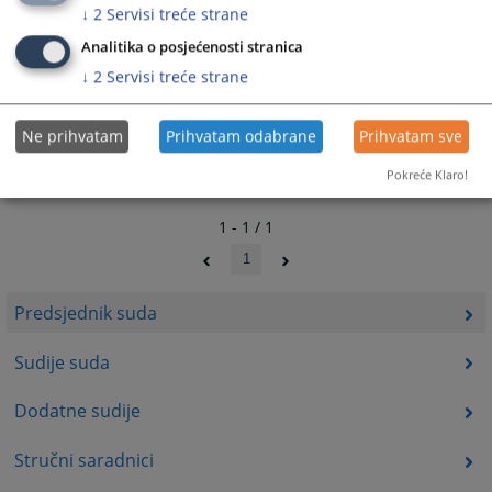
↓
2
Servisi treće strane
Analitika o posjećenosti stranica
↓
2
Servisi treće strane
Ne prihvatam
Prihvatam odabrane
Prihvatam sve
Pokreće Klaro!
1 - 1 / 1
1
Predsjednik suda
Sudije suda
Dodatne sudije
Stručni saradnici