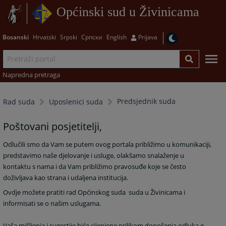
Općinski sud u Živinicama
Bosanski
Hrvatski
Srpski
Српски
English
Prijava
Napredna pretraga
Predsjednik suda
Rad suda
Uposlenici suda
Poštovani posjetitelji,
Odlučili smo da Vam se putem ovog portala približimo u komunikaciji,
predstavimo naše djelovanje i usluge, olakšamo snalaženje u
kontaktu s nama i da Vam približimo pravosuđe koje se često
doživljava kao strana i udaljena institucija.
Ovdje možete pratiti rad Općinskog suda
suda u Živinicama i
informisati se o našim uslugama.
Vaša mišljenja i sugestije biće cijenjene prilikom donošenja odluka o