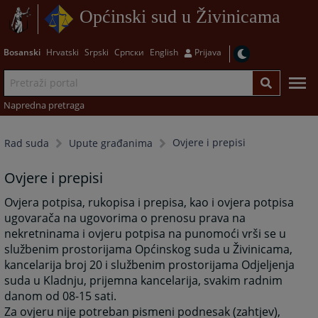
Općinski sud u Živinicama
Bosanski
Hrvatski
Srpski
Српски
English
Prijava
Napredna pretraga
Ovjere i prepisi
Rad suda
Upute građanima
Ovjere i prepisi
Ovjera potpisa, rukopisa i prepisa, kao i ovjera potpisa
ugovarača na ugovorima o prenosu prava na
nekretninama i ovjeru potpisa na punomoći vrši se u
službenim prostorijama Općinskog suda u Živinicama,
kancelarija broj 20 i službenim prostorijama Odjeljenja
suda u Kladnju, prijemna kancelarija, svakim radnim
danom od 08-15 sati.
Za ovjeru nije potreban pismeni podnesak (zahtjev),