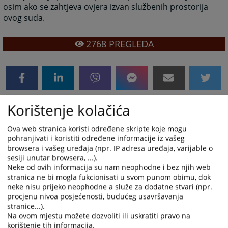
osim ako se zahtjeva ovjera izvan službenih prostorija
ovog suda.
2768
PREGLEDA
Korištenje kolačića
Prateći dokumenti
Ova web stranica koristi određene skripte koje mogu
Uputstvo za uplatu takse
pohranjivati i koristiti određene informacije iz vašeg
browsera i vašeg uređaja (npr. IP adresa uređaja, varijable o
sesiji unutar browsera, ...).
Neke od ovih informacija su nam neophodne i bez njih web
stranica ne bi mogla fukcionisati u svom punom obimu, dok
neke nisu prijeko neophodne a služe za dodatne stvari (npr.
procjenu nivoa posjećenosti, budućeg usavršavanja
stranice...).
Na ovom mjestu možete dozvoliti ili uskratiti pravo na
korištenje tih informacija.