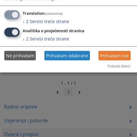
Translation
(obavezna)
↓
2
Servisi treće strane
Analitika o posjećenosti stranica
↓
2
Servisi treće strane
Ne prihvatam
Prihvatam odabrane
Prihvatam sve
Pokreće Klaro!
1 - 1 / 1
1
Radno vrijeme
Uvjerenja i potvrde
Ovjere i prepisi