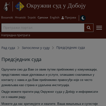
Окружни суд у Добоју
Bosanski
Hrvatski
Srpski
Српски
English
Пријава
Напредна претрага
Предсједник суда
Рад суда
Запослени у суду
Предсједник суда
Одлучили смо да Вам се овим путем приближимо у комуникацији,
представимо наше дјеловање и услуге, олакшамо сналажење у
контакту с нама и да Вам приближимо правосуђе које се често
доживљава као страна и удаљена институција.
Овдје можете пратити рад Окружног суда у Добоју и информисати
се о нашем раду.
Можете да нас критикујете и хвалите. Ваша мишљења и сугестије