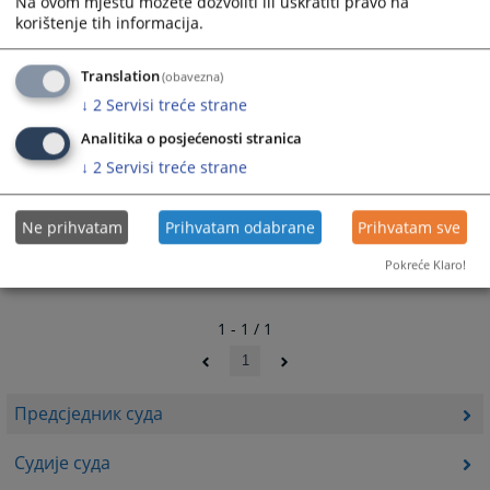
Na ovom mjestu možete dozvoliti ili uskratiti pravo na
korištenje tih informacija.
Translation
(obavezna)
↓
2
Servisi treće strane
Analitika o posjećenosti stranica
↓
2
Servisi treće strane
Ne prihvatam
Prihvatam odabrane
Prihvatam sve
Pokreće Klaro!
1 - 1 / 1
1
Предсједник суда
Судије суда