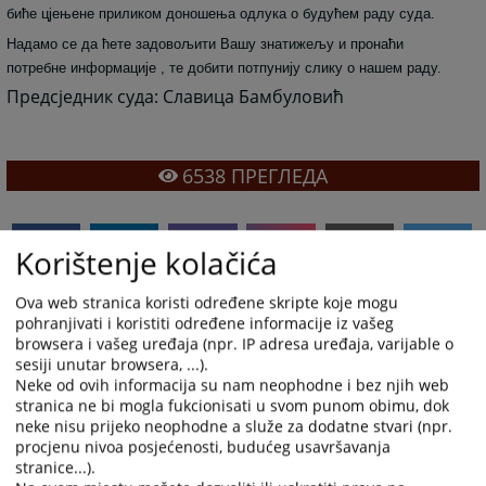
биће цјењене приликом доношења одлука о будућем раду суда.
Надамо се да ћете задовољити Вашу знатижељу и пронаћи
потребне информације , те добити потпунију слику о нашем раду.
Предсједник суда: Славица Бамбуловић
6538
ПРЕГЛЕДА
Korištenje kolačića
Ova web stranica koristi određene skripte koje mogu
pohranjivati i koristiti određene informacije iz vašeg
browsera i vašeg uređaja (npr. IP adresa uređaja, varijable o
sesiji unutar browsera, ...).
Neke od ovih informacija su nam neophodne i bez njih web
stranica ne bi mogla fukcionisati u svom punom obimu, dok
neke nisu prijeko neophodne a služe za dodatne stvari (npr.
procjenu nivoa posjećenosti, budućeg usavršavanja
stranice...).