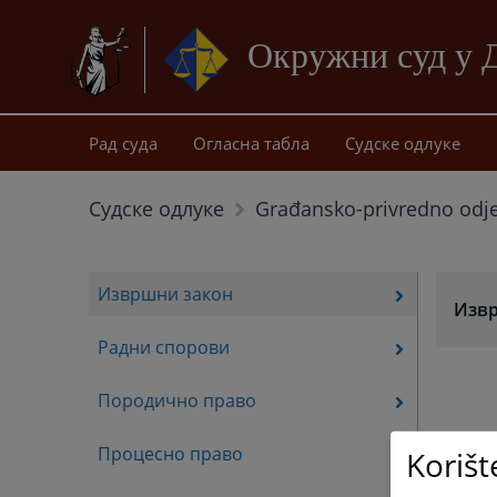
Окружни суд у 
Рад суда
Огласна табла
Судске одлуке
Судске одлуке
Građansko-privredno odje
Извршни закон
Изв
Радни спорови
Породично право
Процесно право
Korišt