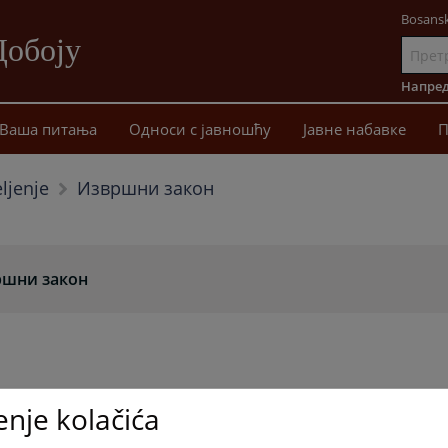
Bosansk
Добоју
Иди
на
Напред
садржај
Ваша питања
Односи с јавношћу
Јавне набавке
П
Извршни закон
ljenje
ршни закон
enje kolačića