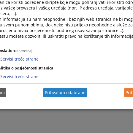
nica koristi određene skripte koje mogu pohranjivati i koristiti od
iz vašeg browsera i vašeg uređaja (npr. IP adresa uređaja, varijable 
era, ...).
h informacija su nam neophodne i bez njih web stranica ne bi mog
i u svom punom obimu, dok neke nisu prijeko neophodne a služe z
 procjenu nivoa posjećenosti, budućeg usavršavanja stranice...).
tu možete dozvoliti ili uskratiti pravo na korištenje tih informacija
nslation
(obavezna)
Servisi treće strane
litika o posjećenosti stranica
Trenutno nema v
Servisi treće strane
tam
Prihvatam odabrane
Pri