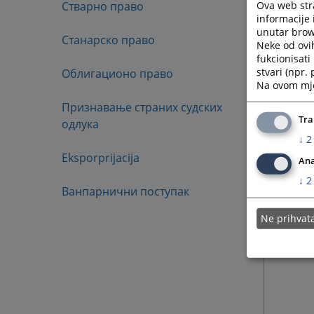
Ova web stra
Стварно право
informacije 
unutar brows
Станарско право
Neke od ovi
fukcionisat
stvari (npr.
Облигационо право
Na ovom mjes
Признавање страних судских
Tra
одлука
↓
2
Eksporprijacija
Ana
↓
2
Ванпарнични поступак
Ne prihva