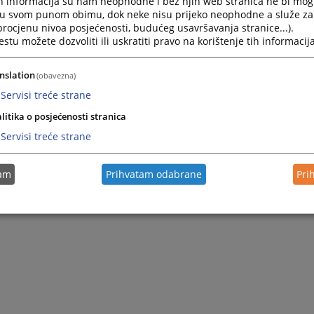
h informacija su nam neophodne i bez njih web stranica ne bi mog
i u svom punom obimu, dok neke nisu prijeko neophodne a služe z
ravosuđu BiH će se implementirati putem gender mainstreaminga
 procjenu nivoa posjećenosti, budućeg usavršavanja stranice...).
muškaraca u sve zakone, strategije, planove, programe i aktivnosti
tu možete dozvoliti ili uskratiti pravo na korištenje tih informacija
avnopravnosti polova. Dakle, gender mainstreaming predstavlja
ne perspektive u sve strateške procese planiranja, sa ciljem
ferama njihovog života i rada.
nslation
(obavezna)
Servisi treće strane
litika o posjećenosti stranica
Servisi treće strane
tam
Prihvatam odabrane
Pri