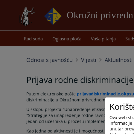
Okružni privredn
Rad suda
Oglasna ploča
Vaša pitanja
Sud
Odnosi s javnošću
Vijesti
Aktuelnosti
Prijava rodne diskriminacije
Putem elektronske pošte
prijavadiskriminacije.okps
diskriminacije u Okružnom privrednom sudu u Istočn
Korišt
U sklopu projekta "Unapređenje efikasnosti sudova i od
"Strategije za unapređenje rodne ravnopravnosti u p
Ova web stra
jedan od učesnika u procesu implementacije ove Strat
informacije 
unutar brows
Kao jedna od aktivnosti je i mogućnost prijave rodne 