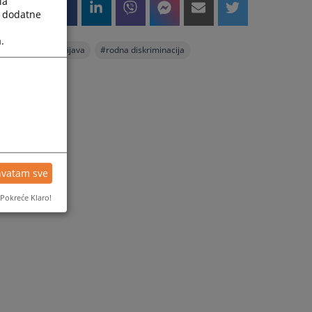
la
a dodatne
.
#
prijava
#
rodna diskriminacija
hvatam sve
Pokreće Klaro!