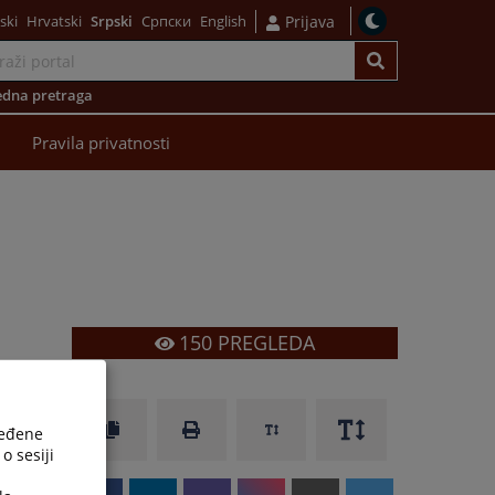
ski
Hrvatski
Srpski
Српски
English
Prijava
dna pretraga
Pravila privatnosti
150
PREGLEDA
ređene
o sesiji