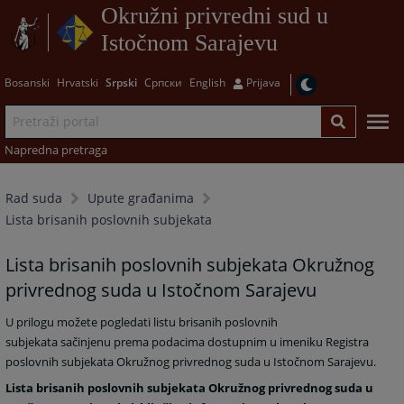
Okružni privredni sud u
Istočnom Sarajevu
Bosanski
Hrvatski
Srpski
Српски
English
Prijava
Napredna pretraga
Rad suda
Upute građanima
Lista brisanih poslovnih subjekata
Lista brisanih poslovnih subjekata Okružnog
privrednog suda u Istočnom Sarajevu
U prilogu možete pogledati listu brisanih poslovnih
subjekata
sačinjenu prema podacima dostupnim u imeniku Registra
poslovnih subjekata Okružnog privrednog suda u Istočnom Sarajevu.
Lista brisanih poslovnih subjekata Okružnog privrednog suda u