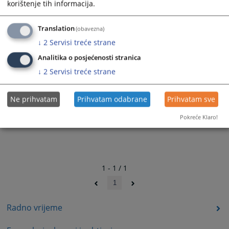
korištenje tih informacija.
Translation
(obavezna)
↓
2
Servisi treće strane
Analitika o posjećenosti stranica
↓
2
Servisi treće strane
Ne prihvatam
Prihvatam odabrane
Prihvatam sve
Pokreće Klaro!
1 - 1 / 1
1
Radno vrijeme