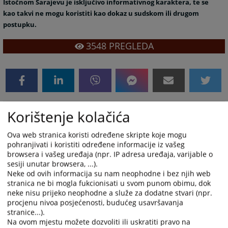
Istočnom Sarajevu je isključivo informativnog karaktera, te se
kao takvi ne mogu koristiti kao dokaz u sudskom ili drugom
postupku.
3548
PREGLEDA
Korištenje kolačića
Prateći dokumenti
Lista brisanih poslovnih subjekata Okružnog
Ova web stranica koristi određene skripte koje mogu
privrednog suda u Istočnom Sarajevu
pohranjivati i koristiti određene informacije iz vašeg
browsera i vašeg uređaja (npr. IP adresa uređaja, varijable o
sesiji unutar browsera, ...).
Neke od ovih informacija su nam neophodne i bez njih web
stranica ne bi mogla fukcionisati u svom punom obimu, dok
neke nisu prijeko neophodne a služe za dodatne stvari (npr.
procjenu nivoa posjećenosti, budućeg usavršavanja
stranice...).
Na ovom mjestu možete dozvoliti ili uskratiti pravo na