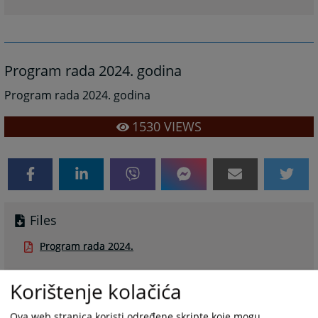
Program rada 2024. godina
Program rada 2024. godina
1530
VIEWS
Files
Program rada 2024.
Korištenje kolačića
Ova web stranica koristi određene skripte koje mogu