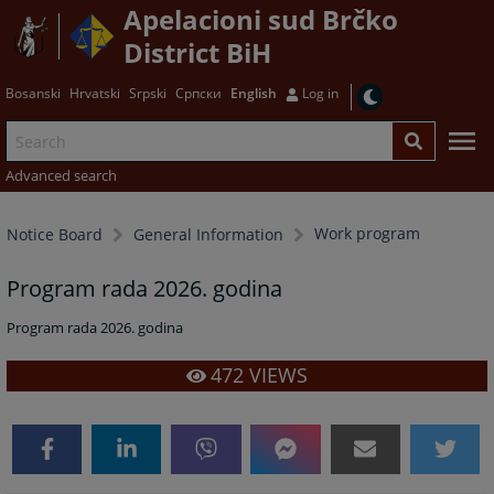
Apelacioni sud Brčko
District BiH
Bosanski
Hrvatski
Srpski
Српски
English
Log in
Advanced search
Work program
Notice Board
General Information
Program rada 2026. godina
Program rada 2026. godina
472
VIEWS