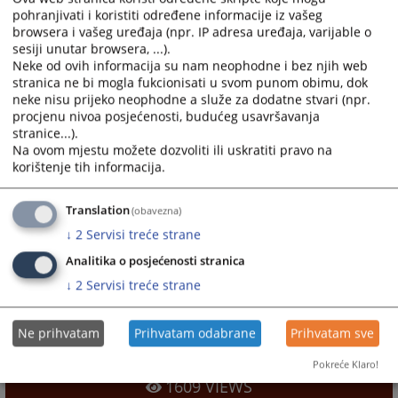
Program rada 2023. godina
pohranjivati i koristiti određene informacije iz vašeg
browsera i vašeg uređaja (npr. IP adresa uređaja, varijable o
Program rada 2023. godina
sesiji unutar browsera, ...).
Neke od ovih informacija su nam neophodne i bez njih web
stranica ne bi mogla fukcionisati u svom punom obimu, dok
1578
VIEWS
neke nisu prijeko neophodne a služe za dodatne stvari (npr.
procjenu nivoa posjećenosti, budućeg usavršavanja
stranice...).
Na ovom mjestu možete dozvoliti ili uskratiti pravo na
korištenje tih informacija.
Files
Translation
(obavezna)
↓
2
Servisi treće strane
Program rada 2023
Analitika o posjećenosti stranica
↓
2
Servisi treće strane
Ne prihvatam
Prihvatam odabrane
Prihvatam sve
Program rada 2022. godina
Pokreće Klaro!
1609
VIEWS