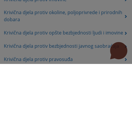
Krivična djela protiv okoline, poljoprivrede i prirodnih
dobara
Krivična djela protiv opšte bezbjednosti ljudi i imovine
Krivična djela protiv bezbjednosti javnog saobraćaja
Krivična djela protiv pravosuđa
Krivična djela protiv javnog reda i pravnog saobraćaja
Krivična djela podmićivanja i krivična djela protiv
službene i druge odgovorne dužnosti
Krivična djela iz Zakona o oružju i munici Brčko
distrikta BiH
Krivično procesno pravo