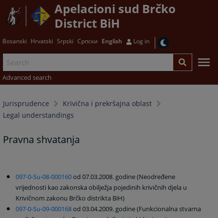
Apelacioni sud Brčko
District BiH
Bosanski
Hrvatski
Srpski
Српски
English
Log in
Advanced search
Jurisprudence
Krivična i prekršajna oblast
Legal understandings
Pravna shvatanja
097-0-Su-08-000160
od 07.03.2008. godine (Neodređene
vrijednosti kao zakonska obilježja pojedinih krivičnih djela u
Krivičnom zakonu Brčko distrikta BiH)
097-0-Su-09-000168
od 03.04.2009. godine (Funkcionalna stvarna