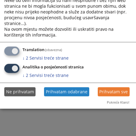
Neke od ovih informacija su nam neophodne i bez njih web
stranica ne bi mogla fukcionisati u svom punom obimu, dok
neke nisu prijeko neophodne a služe za dodatne stvari (npr.
procjenu nivoa posjećenosti, budućeg usavršavanja
stranice...).
Na ovom mjestu možete dozvoliti ili uskratiti pravo na
korištenje tih informacija.
Translation
(obavezna)
↓
2
Servisi treće strane
Analitika o posjećenosti stranica
↓
2
Servisi treće strane
Ne prihvatam
Prihvatam odabrane
Prihvatam sve
Pokreće Klaro!