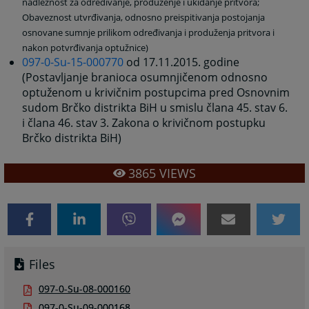
nadležnost za određivanje, produženje i ukidanje pritvora;
Obaveznost utvrđivanja, odnosno preispitivanja postojanja
osnovane sumnje prilikom određivanja i produženja pritvora i
nakon potvrđivanja optužnice)
097-0-Su-15-000770
od 17.11.2015. godine
(Postavljanje branioca osumnjičenom odnosno
optuženom u krivičnim postupcima pred Osnovnim
sudom Brčko distrikta BiH u smislu člana 45. stav 6.
i člana 46. stav 3. Zakona o krivičnom postupku
Brčko distrikta BiH)
3865
VIEWS
Files
097-0-Su-08-000160
097-0-Su-09-000168