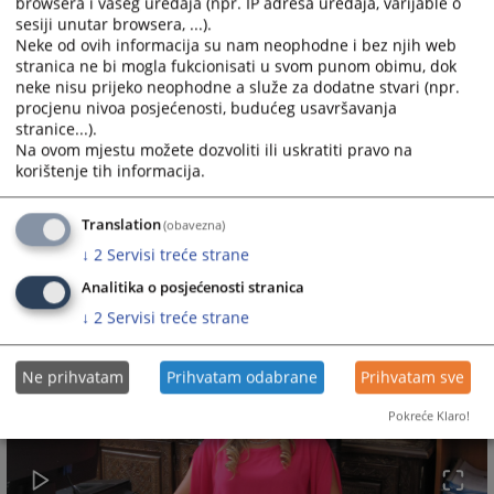
browsera i vašeg uređaja (npr. IP adresa uređaja, varijable o
sesiji unutar browsera, ...).
Predsjednica suda
Neke od ovih informacija su nam neophodne i bez njih web
stranica ne bi mogla fukcionisati u svom punom obimu, dok
Katarina Drmać
neke nisu prijeko neophodne a služe za dodatne stvari (npr.
procjenu nivoa posjećenosti, budućeg usavršavanja
6969
PREGLEDA
stranice...).
Na ovom mjestu možete dozvoliti ili uskratiti pravo na
korištenje tih informacija.
Translation
(obavezna)
↓
2
Servisi treće strane
Analitika o posjećenosti stranica
↓
2
Servisi treće strane
Ne prihvatam
Prihvatam odabrane
Prihvatam sve
Pokreće Klaro!