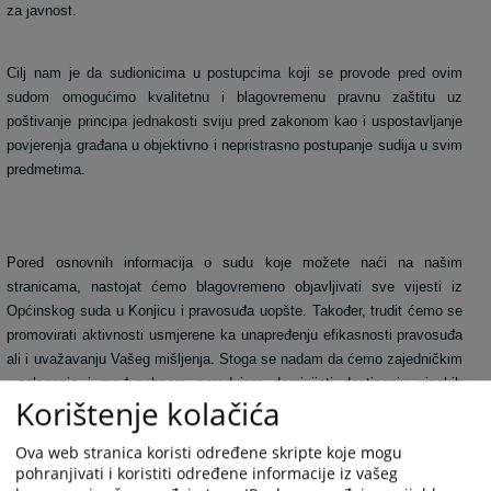
za javnost.
Cilj nam je da sudionicima u postupcima koji se provode pred ovim
sudom omogućimo kvalitetnu i blagovremenu pravnu zaštitu uz
poštivanje principa jednakosti sviju pred zakonom kao i uspostavljanje
povjerenja građana u objektivno i nepristrasno postupanje sudija u svim
predmetima.
Pored osnovnih informacija o sudu koje možete naći na našim
stranicama, nastojat ćemo blagovremeno objavljivati sve vijesti iz
Općinskog suda u Konjicu i pravosuđa uopšte. Također, trudit ćemo se
promovirati aktivnosti usmjerene ka unapređenju efikasnosti pravosuđa
ali i uvažavanju Vašeg mišljenja. Stoga se nadam da ćemo zajedničkim
zalaganja i međusobnom saradnjom doprinijeti dostizanju visokih
Korištenje kolačića
standarda kada je u pitanju rad Općinskog suda u Konjicu i pravosuđa
uopšte.
Ova web stranica koristi određene skripte koje mogu
pohranjivati i koristiti određene informacije iz vašeg