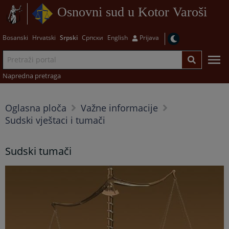
Osnovni sud u Kotor Varoši
Bosanski
Hrvatski
Srpski
Српски
English
Prijava
Napredna pretraga
Oglasna ploča
Važne informacije
Sudski vještaci i tumači
Sudski tumači