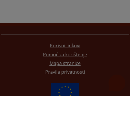
Korisni linkovi
Pomoć za korištenje
Mapa stranice
Pravila privatnosti
Redizajn web stranice je finansirala Evropska unija. Za njen sadržaj isključivo je odgovorno
Visoko sudsko i tužilačko vijeće BiH i ona ne odražava nužno stavove Evropske unije.