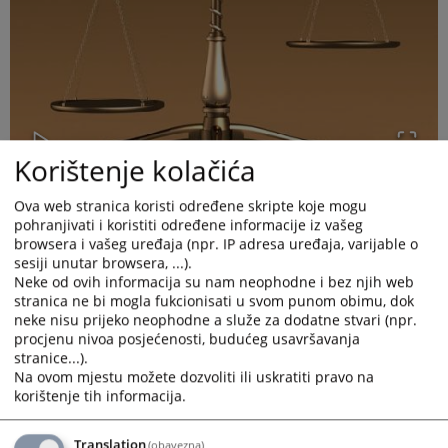
Korištenje kolačića
Ova web stranica koristi određene skripte koje mogu
pohranjivati i koristiti određene informacije iz vašeg
browsera i vašeg uređaja (npr. IP adresa uređaja, varijable o
sesiji unutar browsera, ...).
Neke od ovih informacija su nam neophodne i bez njih web
stranica ne bi mogla fukcionisati u svom punom obimu, dok
Sudovi koriste usluge stalnih sudskih tumača, osim u
neke nisu prijeko neophodne a služe za dodatne stvari (npr.
slučajevima kada nema sudskih tumača za određeni jezik.
procjenu nivoa posjećenosti, budućeg usavršavanja
Spisak stalnih sudskih tumača regije Banja Luka možete
stranice...).
preuzeti iz pratećih dokumenata.
Na ovom mjestu možete dozvoliti ili uskratiti pravo na
korištenje tih informacija.
Prikazana vijest je na
:
Srpski jezik
Translation
(obavezna)