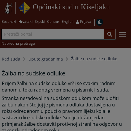
Općinski sud u Kiseljaku
Bosanski
Hrvatski
Srpski
Српски
English
Prijava
Napredna pretraga
Žalbe na sudske odluke
Rad suda
Upute građanima
Žalba na sudske odluke
Prijem žalbi na sudske odluke vrši se svakim radnim
danom u toku radnog vremena u pisarnici suda.
Stranka nezadovoljna sudskom odlukom može uložiti
žalbu nakon što joj je pismena odluka dostavljena u
roku određenom u pouci o pravnom lijeku koja je
sastavni dio sudske odluke. Sud je dužan jedan
primjerak žalbe dostaviti protivnoj strani na odgovor u
zakonski određenom roku.