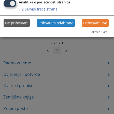
Analitika o posjećenosti stranica
↓
2
Servisi treće strane
Ne prihvatam
Prihvatam odabrane
Prihvatam sve
Pokreće Klaro!
1 - 1 / 1
1
Radno vrijeme
Uvjerenja i potvrde
Ovjere i prepisi
Zemljišne knjige
Prijem pošte