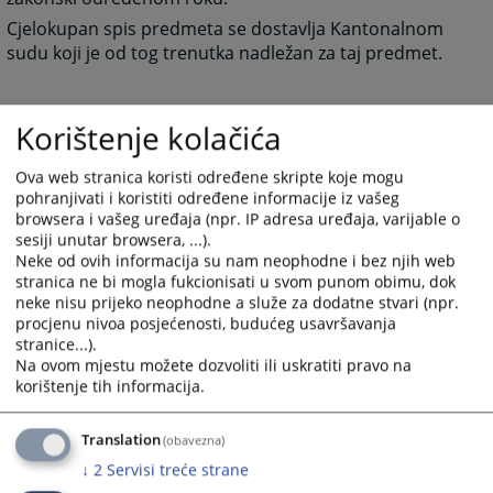
Cjelokupan spis predmeta se dostavlja Kantonalnom
sudu koji je od tog trenutka nadležan za taj predmet.
Korištenje kolačića
1651
PREGLEDA
Ova web stranica koristi određene skripte koje mogu
pohranjivati i koristiti određene informacije iz vašeg
browsera i vašeg uređaja (npr. IP adresa uređaja, varijable o
sesiji unutar browsera, ...).
Neke od ovih informacija su nam neophodne i bez njih web
stranica ne bi mogla fukcionisati u svom punom obimu, dok
neke nisu prijeko neophodne a služe za dodatne stvari (npr.
procjenu nivoa posjećenosti, budućeg usavršavanja
stranice...).
Na ovom mjestu možete dozvoliti ili uskratiti pravo na
korištenje tih informacija.
Translation
(obavezna)
↓
2
Servisi treće strane