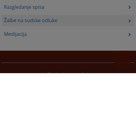
Razgledanje spisa
Žalbe na sudske odluke
Medijacija
Korisne poveznice
Pomoć za korištenje
Mapa stranice
Pravila privatnosti
Redizajn web stranice je finansirala Evropska unija. Za njen sadržaj isključivo je odgovorno