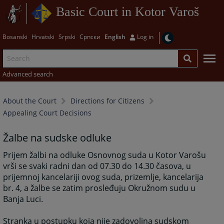
Basic Court in Kotor Varoš
Bosanski
Hrvatski
Srpski
Српски
English
Log in
Advanced search
About the Court
Directions for Citizens
Appealing Court Decisions
Žalbe na sudske odluke
Prijem žalbi na odluke Osnovnog suda u Kotor Varošu
vrši se svaki radni dan od 07.30 do 14.30 časova, u
prijemnoj kancelariji ovog suda, prizemlje, kancelarija
br. 4, a žalbe se zatim prosleđuju Okružnom sudu u
Banja Luci.
Stranka u postupku koja nije zadovoljna sudskom