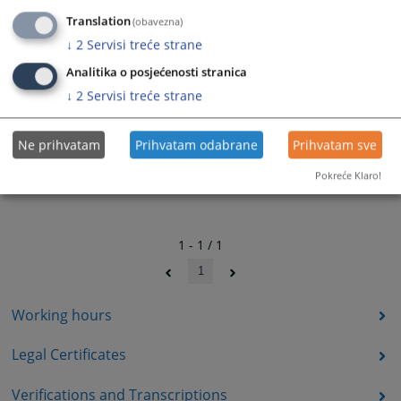
Translation
(obavezna)
↓
2
Servisi treće strane
Analitika o posjećenosti stranica
↓
2
Servisi treće strane
Ne prihvatam
Prihvatam odabrane
Prihvatam sve
Pokreće Klaro!
1 - 1 / 1
1
Working hours
Legal Certificates
Verifications and Transcriptions