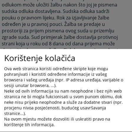
odlukom može uložiti žalbu nakon što joj je pismena
sudska odluka dostavljena. Sudska odluka sadrži
pouku o pravnom lijeku. Rok za izjavljivanje žalbe
određen je u pravnoj pouci. Žalba se predaje u
prostoriji za prijem pismena ovog suda u prizemlju
zgrade suda. Sud primjerak žalbe dostavlja protivnoj
strani koja u roku od 8 dana od dana prijema može
dostaviti odgovor na žalbu. Cjelokupan spis predmeta
Korištenje kolačića
se dostavlja Okružnom sudu u Banja Luci koji je tog
trenutka nadležan za taj predmet.
Ova web stranica koristi određene skripte koje mogu
1623
VIEWS
pohranjivati i koristiti određene informacije iz vašeg
browsera i vašeg uređaja (npr. IP adresa uređaja, varijable o
sesiji unutar browsera, ...).
Neke od ovih informacija su nam neophodne i bez njih web
stranica ne bi mogla fukcionisati u svom punom obimu, dok
neke nisu prijeko neophodne a služe za dodatne stvari (npr.
procjenu nivoa posjećenosti, budućeg usavršavanja
stranice...).
Na ovom mjestu možete dozvoliti ili uskratiti pravo na
korištenje tih informacija.