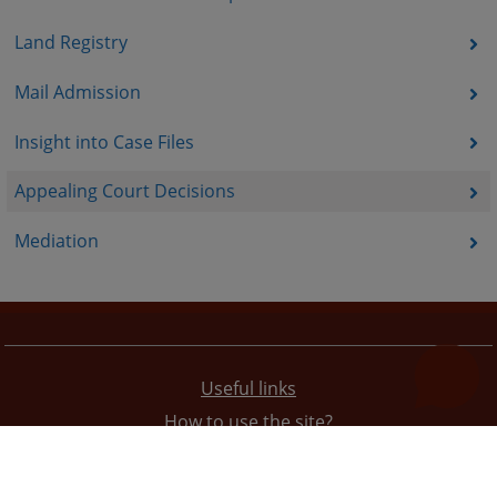
Land Registry
Mail Admission
Insight into Case Files
Appealing Court Decisions
Mediation
Useful links
How to use the site?
Site Map
Privacy Policy