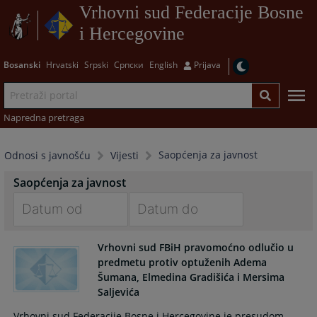
Vrhovni sud Federacije Bosne
i Hercegovine
Bosanski
Hrvatski
Srpski
Српски
English
Prijava
Napredna pretraga
Saopćenja za javnost
Odnosi s javnošću
Vijesti
Saopćenja za javnost
Navigate
Navigate
Vrhovni sud FBiH pravomoćno odlučio u
forward
forward
predmetu protiv optuženih Adema
to
to
Šumana, Elmedina Gradišića i Mersima
interact
interact
Saljevića
with
with
the
the
Vrhovni sud Federacije Bosne i Hercegovine je presudom