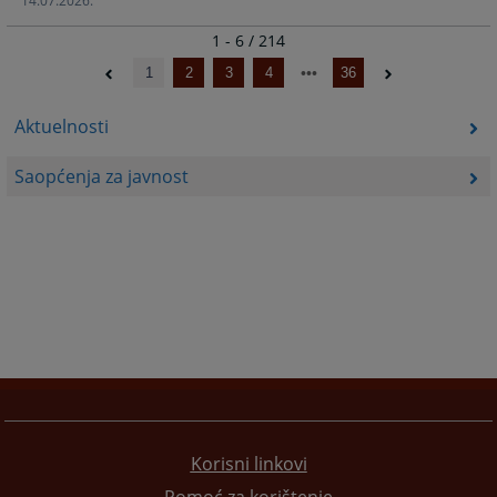
14.07.2026.
1 - 6 / 214
1
2
3
4
36
Aktuelnosti
Saopćenja za javnost
Korisni linkovi