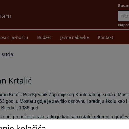
Bosan
taru
Idi
na
Napre
sadržaj
osi s javnošću
Budžet
Javne nabavke
Kontakt
k suda
n Krtalić
ran Krtalić Predsjednik Županijskog-Kantonalnog suda u Mosta
63 god. u Mostaru gdje je završio osnovnu i srednju školu kao i P
Bijedić „ 1986 god.
 god. po početka rata radio je kao samostalni referent u građ
egovina Mostar, kao zastupnik firme pred sudovima na područj
enje kolačića