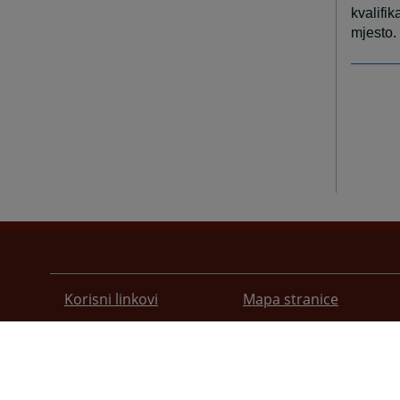
kvalifik
mjesto.
Korisni linkovi
Mapa stranice
Pomoć za korištenje
Pravila privatnosti