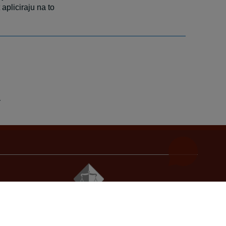
 apliciraju na to
© 2021
Visoko sudsko i tužilačko vijeće