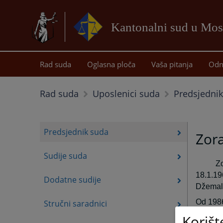
Kantonalni sud u Mos
Rad suda
Oglasna ploča
Vaša pitanja
Odn
Predsjedni
Rad suda
Uposlenici suda
Predsjednik suda
Zora
Sudije suda
Zo
18.1.19
Dodatne sudije
Džemal 
Od 1986
Stručni saradnici
GP Herc
Korišt