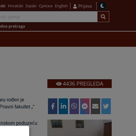
ski
Hrvatski
Srpski
Српски
English
Prijava
dna pretraga
4436
PREGLEDA
ru rođen je
ravni fakultet „“
evinskom poduzeću
u bivše