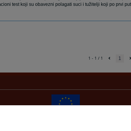
acioni test koji su obavezni polagati suci i tužitelji koji po prvi put
1 - 1 / 1
1
Redizajn web stranice je finansirala Evropska unija. Za njen sadržaj isključivo je odgovorno
Visoko sudsko i tužilačko vijeće BiH i ona ne odražava nužno stavove Evropske unije.