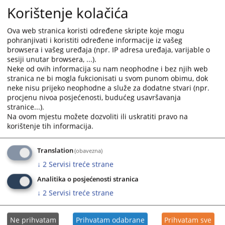
Korištenje kolačića
Ova web stranica koristi određene skripte koje mogu
pohranjivati i koristiti određene informacije iz vašeg
browsera i vašeg uređaja (npr. IP adresa uređaja, varijable o
sesiji unutar browsera, ...).
Neke od ovih informacija su nam neophodne i bez njih web
stranica ne bi mogla fukcionisati u svom punom obimu, dok
neke nisu prijeko neophodne a služe za dodatne stvari (npr.
procjenu nivoa posjećenosti, budućeg usavršavanja
stranice...).
Na ovom mjestu možete dozvoliti ili uskratiti pravo na
korištenje tih informacija.
Translation
(obavezna)
↓
2
Servisi treće strane
Analitika o posjećenosti stranica
↓
2
Servisi treće strane
Ne prihvatam
Prihvatam odabrane
Prihvatam sve