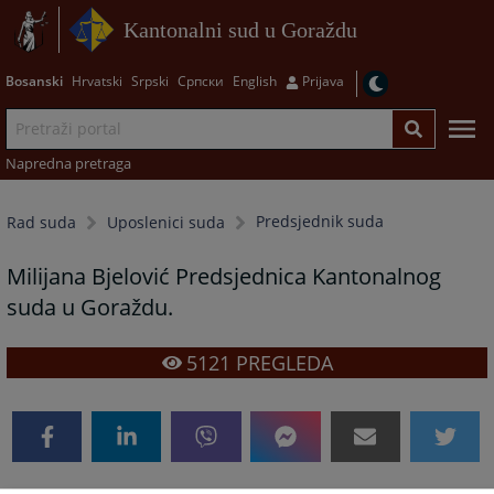
Kantonalni sud u Goraždu
Bosanski
Hrvatski
Srpski
Српски
English
Prijava
Napredna pretraga
Predsjednik suda
Rad suda
Uposlenici suda
Milijana Bjelović Predsjednica Kantonalnog
suda u Goraždu.
5121
PREGLEDA