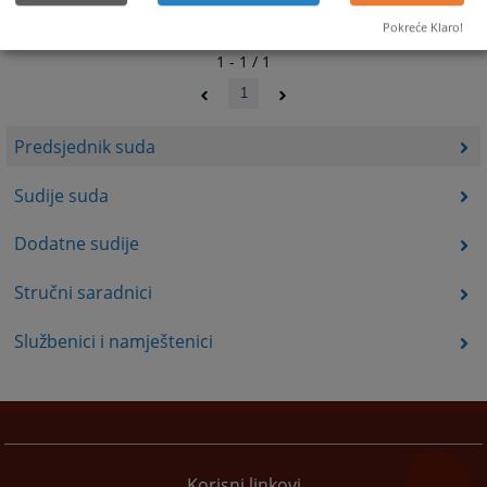
Pokreće Klaro!
1 - 1 / 1
1
Predsjednik suda
Sudije suda
Dodatne sudije
Stručni saradnici
Službenici i namještenici
Korisni linkovi