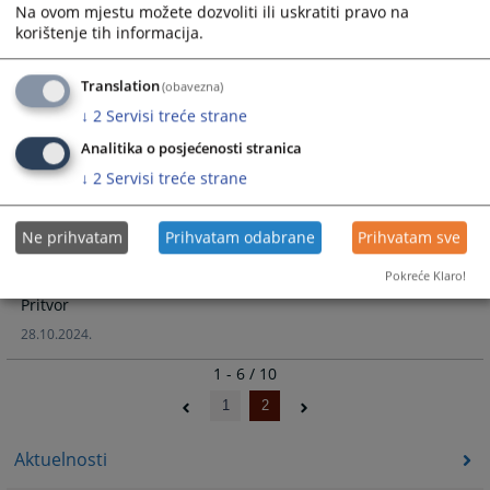
12.05.2025.
Na ovom mjestu možete dozvoliti ili uskratiti pravo na
korištenje tih informacija.
Obavijest za stranke
Translation
(obavezna)
↓
2
Servisi treće strane
Obavijest
Analitika o posjećenosti stranica
05.05.2025.
↓
2
Servisi treće strane
Ne prihvatam
Prihvatam odabrane
Prihvatam sve
Određen pritvor
Pokreće Klaro!
Pritvor
28.10.2024.
1 - 6 / 10
1
2
Aktuelnosti