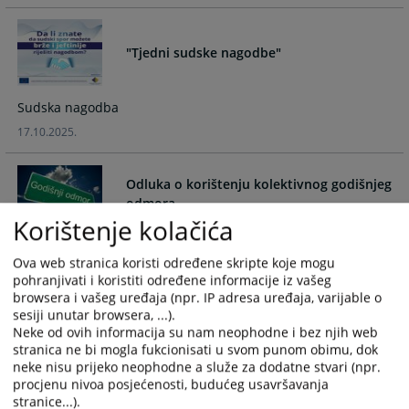
and
and
select
select
"Tjedni sudske nagodbe"
a
a
date.
date.
Press
Press
Sudska nagodba
the
the
17.10.2025.
question
question
mark
mark
key
key
Odluka o korištenju kolektivnog godišnjeg
to
to
odmora
get
get
Korištenje kolačića
the
the
Godišnji odmor
keyboard
keyboard
Ova web stranica koristi određene skripte koje mogu
01.07.2025.
shortcuts
shortcuts
pohranjivati i koristiti određene informacije iz vašeg
for
for
browsera i vašeg uređaja (npr. IP adresa uređaja, varijable o
sesiji unutar browsera, ...).
changing
changing
Neke od ovih informacija su nam neophodne i bez njih web
"Tjedni sudske nagodbe"
dates.
dates.
stranica ne bi mogla fukcionisati u svom punom obimu, dok
neke nisu prijeko neophodne a služe za dodatne stvari (npr.
procjenu nivoa posjećenosti, budućeg usavršavanja
Sudska nagodba
stranice...).