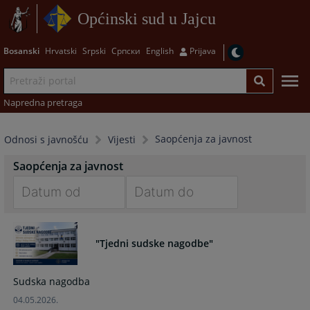
Općinski sud u Jajcu
Bosanski
Hrvatski
Srpski
Српски
English
Prijava
Napredna pretraga
Saopćenja za javnost
Odnosi s javnošću
Vijesti
Saopćenja za javnost
Navigate
Navigate
forward
forward
"Tjedni sudske nagodbe"
to
to
interact
interact
with
with
Sudska nagodba
the
the
04.05.2026.
calendar
calendar